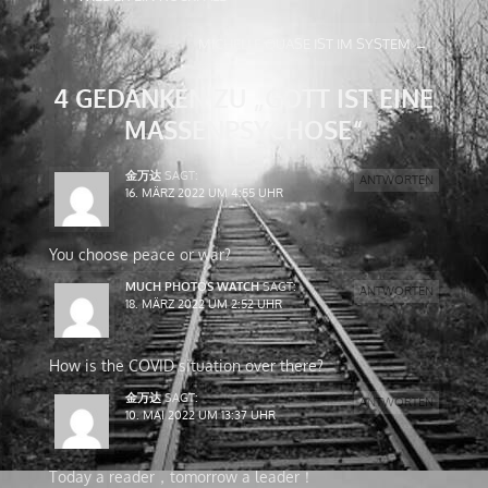
NAVIGATION
MICHELLE QUASE IST IM SYSTEM
→
4 GEDANKEN ZU „
GOTT IST EINE
MASSENPSYCHOSE
“
金万达
SAGT:
ANTWORTEN
16. MÄRZ 2022 UM 4:55 UHR
You choose peace or war?
MUCH PHOTOS WATCH
SAGT:
ANTWORTEN
18. MÄRZ 2022 UM 2:52 UHR
How is the COVID situation over there?
金万达
SAGT:
ANTWORTEN
10. MAI 2022 UM 13:37 UHR
Today a reader，tomorrow a leader！