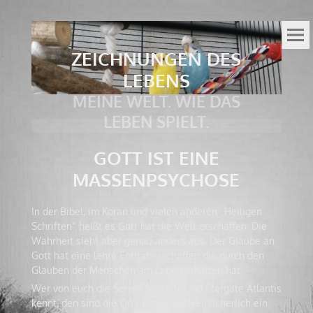
ZEICHNUNGEN DES
LEBENS
MEINE WELT. WIE DAS
LEBEN SPIELT.
GOTT IST EINE
MASSENPSYCHOSE
In der Bibel, im Koran und vielen anderen „Heiligen
Schriften“ heißt es Gott hat die Welt erschaffen. Die
Wahrheit sieht aber genau anders aus. Der Glaube an
Gott hat eine lehre Entität erschaffen die durch den
Glauben der Menschen am Leben erhalten hat.
Wer von euch die Serien Stargate und Stargate Atlantis
kennt, den sind die Ori und die Antiker sicherlich ein