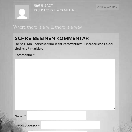
就爱要
SAGT:
ANTWORTEN
10. JUNI 2022 UM 19:51 UHR
Where there is a will, there is a way.
SCHREIBE EINEN KOMMENTAR
Deine E-Mail-Adresse wird nicht veröffentlicht.
Erforderliche Felder
sind mit
*
markiert
Kommentar
*
Name
*
E-Mail-Adresse
*