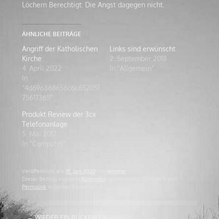
Löchern Berechtigt. Die Angst dagegen nicht.
ÄHNLICHE BEITRÄGE
Angriff der Katholischen
Links sind erwünscht
Kirche
2. September 2018
4. April 2022
In "Allgemein"
In
"4d696368656c6c652051
75617365"
Produkt Review der 3cx
Telefonanlage
5. Mai 2017
In "Computer"
Veröffentlicht am
19. Juni 2020
von
jennifer
Dieser Beitrag wurde in
Allgemein
veröffentlicht. Speichere den
Permalink
in Deinen Favoriten ab.
ARTIKEL-
←
WIEDER EIN RÜCKFALL