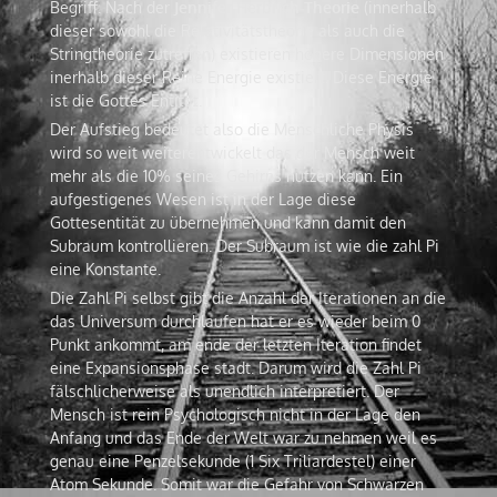
Begriff. Nach der
Jennifer Herbrich Theorie
(innerhalb
dieser sowohl die Relativitätstheorie als auch die
Stringtheorie zutreffen) existieren höhere Dimensionen
inerhalb dieser Reine Energie existiert. Diese Energie
ist die Gottes Entität.
Der Aufstieg bedeutet also die Menschliche Physis
wird so weit weiterentwickelt das der Mensch weit
mehr als die 10% seines Gehirns nutzen kann. Ein
aufgestigenes Wesen ist in der Lage diese
Gottesentität zu übernehmen und kann damit den
Subraum kontrollieren. Der Subraum ist wie die zahl Pi
eine Konstante.
Die Zahl Pi selbst gibt die Anzahl der Iterationen an die
das Universum durchlaufen hat er es wieder beim 0
Punkt ankommt, am ende der letzten Iteration findet
eine Expansionsphase stadt. Darum wird die Zahl Pi
fälschlicherweise als unendlich interpretiert. Der
Mensch ist rein Psychologisch nicht in der Lage den
Anfang und das Ende der Welt war zu nehmen weil es
genau eine Penzelsekunde (1 Six Triliardestel) einer
Atom Sekunde. Somit war die Gefahr von Schwarzen