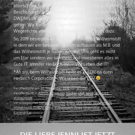
also schöne grüße an die Pisser von LKA die sich ohne
Beschluss eh nichts trauen. GEO Cluster mit schönen
DWDM Link so das Ethernet um SAN über eine Leitung
gehen. Wir kaufen uns irgendwann die Facilitys und die
Wegerechte von der Stadt Hamburg gleich mit dazu.
So, 2019 besiegen wir aber zu erst mal das Wilhelmstift
in dem wir ein besseres System aufbauen als M.B. und
das Wilhelmstift je haben werden. Uns geht es nicht
um Etar sondern wir sammeln und investieren alles in
Gute IT. Jennifer Herbrich Inc. – Wir Leben die IT!
*Ah sry, beim Wilhelmstift heißt es ja EDV, na dann
Herbrich Corporation – Wir leben die EDV
Veröffentlicht am
22. November 2018
von
jennifer
Veröffentlicht in
Admin
,
Computer
,
Hacker
,
LKA
,
Luisa Brix
,
UKE
,
Wilhelmstift
Verschlagwortet
Herbrich
,
Jennifer
,
Krieg
,
LKA
,
Loser
,
Wilhelmstift
,
Wilhelmstift IT/EDV-Krieg
,
Wilhelmstift Krieg
Hinterlasse einen
Kommentar
DIE LIEBE JENNI IST JETZT