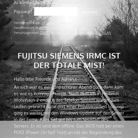
zu können, bitte das Passwort eingeben:
Passwort:
Veröffentlicht am
24. Juli 2018
von
jennifer
Veröffentlicht in
Admin
,
Computer
,
Hacker
,
UKE
Verschlagwortet
GB-IT
,
Intranet
,
UKE
,
UKE-Intranet
,
UKE-WLAN
FUJITSU SIEMENS IRMC IST
DER TOTALE MIST!
Hallo lebe Freunde und Admin,s
An sich war es ein ganz schöner Abend doch dann kam
es wie es kommen musste. Nach dem ich in Herbrich
Wohnhaus 2 endlich das Telefon System wieder zum
laufen gebracht habe (mit einer Provisorischen Lösung)
ging es weiter mit den Windows Update auf den Server
in der Firma. Alles lief gut bis zum Neustart des
Servers. Er ist seid dem offline. Das BIOS hält bei einen
POST (Power On Self Test) an mit der Begründung das