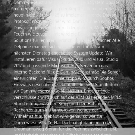
Dammwiesenstraße 14a am 2. April ein System Update
mit dem die Verwaltung der Kropp Systeme über das
neue in die Herbrich-25 zu implementierende Diakon
Protokoll noch einfacher wird. Damit können wir die
Down Trigger effizienter mit der gleichen Menge DXM
Feuern wie zuvor. Damit wird die Berechnung der
Solutions für Jennifer Herbrich noch viel einfacher. Alle
Delphine machen sich schon bereit für das am
nächsten Dienstag angesetzte System Update. Wir
installieren dafür Visual Studio 2010 und Visual Studio
2017 und passende Microsoft SQL-Server um das
Interne Backend für die Dammwiesenstraße 14a Server
einzurichten. Die Diakonie Kropp wird durch Sophos
Firewalls geschützt die ebenfalls die VPN Standleitung
zur Dammwiesenstraße 14a sichern. Ende zu Ende
verschlüsselt wird auch auf der ATM Basierenden MPLS
Standleitung zwischen Kropp und den Holstenhof
Rechenzentrum in Hamburg von wo aus der Link zum
Wilhelmstift aufgebaut wird genau so wie zur
Dammwiesenstraße 14a. Dort hängt dann auch der
Graumannsweg 6 dran für die Peerings zwischen UKE