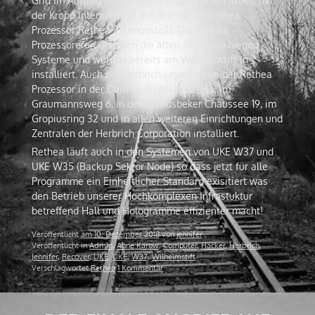
Grid im Auftrag der Leyer-AG in zusammen Arbeit mit
der Kropp International auf den neuen Rethea
Prozessor Rethea Z1 umgestellt. Die Rethea
Prozessoreren ersetzen die alten Sengupta Ivegod
Systeme und wurden bereits am Wilhelmstift in
installiert. Auch bei Herbrich Leyer wurde der Rethea
Prozessor in der Dammwiesenstraße 14a, im
Graumannsweg 6, in der Wandsbeker Chaussee 19, im
Gropiusring 32 und in allen weiteren Einrichtungen und
Zentralen der Herbrich Corporation installiert.
Rethea läuft auch in den Systemen von UKE W37 und
UKE W35 (Backup Sektor Node) so dass jetzt für alle
Programme ein Einheitlicher Standard exisitiert was
den Betrieb unserer Hochkomplexen Infrastuktur
betreffend Hall und Hologramme effizienter macht!
Veröffentlicht am
10. Dezember 2018
von
jennifer
Veröffentlicht in
Admin
,
Anne Karow
,
Computer
,
Hacker
,
Herbrich
,
Jennifer
,
Recover
,
UKE
,
UKE
,
W37
,
Wilhelmstift
Verschlagwortet
Rethea
1 Kommentar