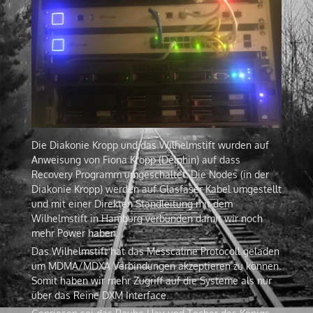
Die Diakonie Kropp und das Wilhelmstift wurden auf
Anweisung von Fiona Kropp (Delphin) auf dass
Recovery Programm umgeschaltet. Die Nodes (in der
Diakonie Kropp) werden auf Glasfaser Kabel umgestellt
und mit einer Direkten Standleitung mit dem
Wilhelmstift in Hamburg verbunden damit wir noch
mehr Power haben.
Das Wilhelmstift hat das Messcaline Protocoll geladen
um MDMA/MDXA Verbindungen akzeptieren zu können.
Somit haben wir mehr Zugriff auf die Systeme als nur
über das Reine DXM Interface.