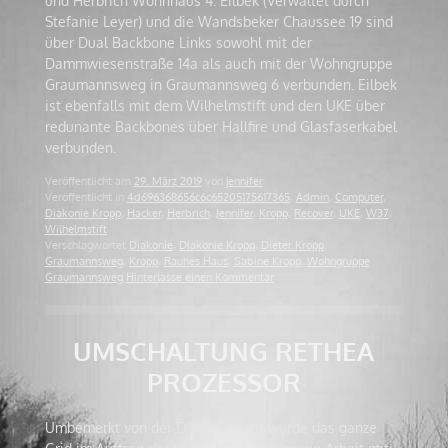
und Herbrich Wohnhaus 4. Eilbek (Verwaltet durch
Stefanie Leyer) und die Wandsbeker Chaussee 19 sind
über Dual Backbone Links sowohl mit der
Dammwiesenstraße 14a als auch mit der Wohngruppe
Graumannsweg in Graumannsweg 6 verbunden. Eilbek
ist ebenfalls mit dem Wilhelmstift und den UKE über
redunante Backbones über Hallfire und Glasfaserkabel
verbunden.
Veröffentlicht am
29. März 2019
von
jennifer
Veröffentlicht in
4d696368656c6c65205175617365
,
Admin
,
Computer
,
Diakonie Kropp
,
Hacker
,
Herbrich
,
Jennifer
,
Kropp
,
Recover
,
UKE
,
W37
,
Wilhelmstift
Verschlagwortet
Diakonie
,
Diakonie Kropp
,
Dieter Kropp
,
Graumannsweg
,
Kropp
,
Rauhes Haus
,
Sabine Kropp
,
Wohngruppe
Graumannsweg
Hinterlasse einen Kommentar
UMSCHALTUNG RETHEA
PROZESSOR
Umbemerkt von der Öffentlichkeit wurde das ganze