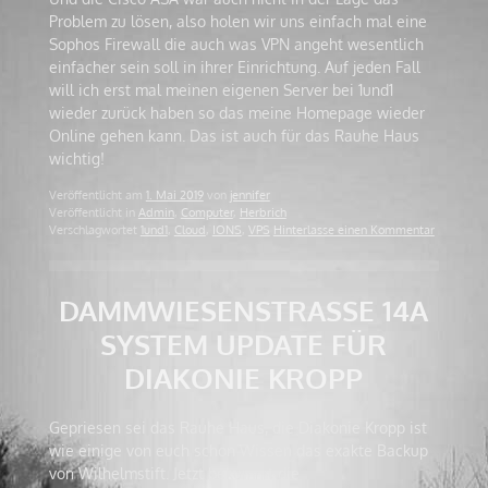
Problem zu lösen, also holen wir uns einfach mal eine
Sophos Firewall die auch was VPN angeht wesentlich
einfacher sein soll in ihrer Einrichtung. Auf jeden Fall
will ich erst mal meinen eigenen Server bei 1und1
wieder zurück haben so das meine Homepage wieder
Online gehen kann. Das ist auch für das Rauhe Haus
wichtig!
Veröffentlicht am
1. Mai 2019
von
jennifer
Veröffentlicht in
Admin
,
Computer
,
Herbrich
Verschlagwortet
1und1
,
Cloud
,
IONS
,
VPS
Hinterlasse einen Kommentar
DAMMWIESENSTRASSE 14A S
YSTEM UPDATE FÜR D
IAKONIE KROPP
Gepriesen sei das Rauhe Haus, die Diakonie Kropp ist
wie einige von euch schon Wissen das exakte Backup
von Wilhelmstift. Jetzt bekommt die