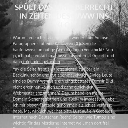
SPÜLT DAS URHEBERRECHT
IN ZEITEN DES WWW INS
KLO!
Warum rede ich jetzt eigentlich wieder über Sinlose
Paragraphen stat eine Kanzlei zu DDoSen die
haufenweise umnötige Abmahnungen verschickt? Nun
ja, ich habe einfach mal bissen im Internet Gesurft und
dann
folgendes gefunden
.
Yay die Seite freut sich jetzt sicherlich über ein
Backlink, schön und gut aber mal ehrlich. Einige Leute
sind so Dumm wenn sie ein eingebettetes Tumblr Bild
nicht erkennen können und dann gleich den
Webmaster abzumahnen? Darum habe ich meine
Domain Sicher registriert und auch im Impressum habe
ich mir bissen Fantasie genommen als ich es verfasst
habe. Mal wirklich, wer hat bitte Lust auf ein Globales
Internet nach Deutschen Recht? Seiten wie
Tumblr
sind
wichtig für das Morderne Internet weil man dort frei