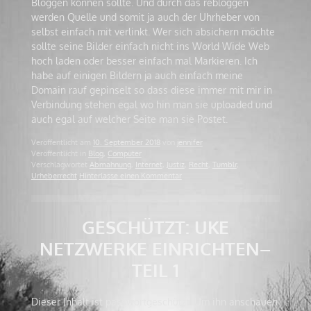
Bloggen können sollte. Und durch das rebloggen
werden Quelle und somit ja auch der Uhrheber von
selbst einfach mit verlinkt. Wer sich absichern möchte
sollte seine Bilder einfach nicht ins World Wide Web
hoch laden oder besser einfach mal Markieren. Ich
habe auf einigen Bildern ja auch einfach meine
Domain rauf gepinselt so dass diese immer mit mir in
Verbindung stehen egal wo hin man sie uploaded und
auch egal auf welcher Seite man sie Postet.
Veröffentlicht am
10. September 2018
von
jennifer
Veröffentlicht in
Blog
,
Computer
Verschlagwortet
Abmahnung
,
Internet
,
Justiz
,
Recht
,
Tumblr
,
Urheberrecht
Hinterlasse einen Kommentar
GESCHÜTZT: UKE
NETZWERKE EINRICHTEN–
TEIL 1
Dieser Inhalt ist passwortgeschützt. Um ihn anschauen