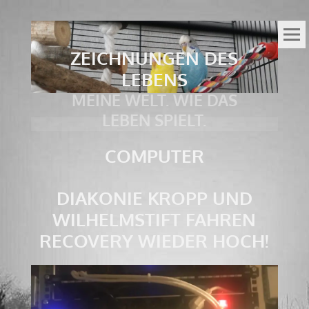
ZEICHNUNGEN DES
LEBENS
MEINE WELT. WIE DAS
LEBEN SPIELT.
COMPUTER
DIAKONIE KROPP UND
WILHELMSTIFT FAHREN
RECOVERY WIEDER HOCH!