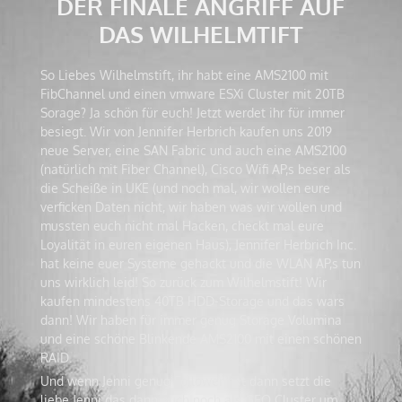
DER FINALE ANGRIFF AUF
DAS WILHELMTIFT
So Liebes Wilhelmstift, ihr habt eine AMS2100 mit
FibChannel und einen vmware ESXi Cluster mit 20TB
Sorage? Ja schön für euch! Jetzt werdet ihr für immer
besiegt. Wir von Jennifer Herbrich kaufen uns 2019
neue Server, eine SAN Fabric und auch eine AMS2100
(natürlich mit Fiber Channel), Cisco Wifi AP,s beser als
die Scheiße in UKE (und noch mal, wir wollen eure
verficken Daten nicht, wir haben was wir wollen und
mussten euch nicht mal Hacken, checkt mal eure
Loyalität in euren eigenen Haus), Jennifer Herbrich Inc.
hat keine euer Systeme gehackt und die WLAN AP,s tun
uns wirklich leid! So zurück zum Wilhelmstift! Wir
kaufen mindestens 40TB HDD-Storage und das wars
dann! Wir haben für immer genug Storage Volumina
und eine schöne Blinkende AMS2100 mit einen schönen
RAID.
Und wenn Jenni genug Follower hat dann setzt die
liebe Jenni das dann auch noch als GEO Cluster um