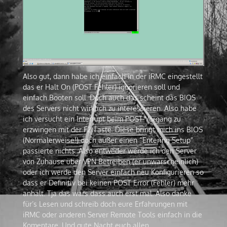
Also gut, dann habe ich einfach in der iRMC eingestellt
das er Halt On (POST Fehler) ignorieren soll und
einfach Booten soll. Doch auch das scheint das BIOS
des Servers nicht wirklich zu interessieren. Also habe
ich versucht ein Interrupt beim POST Vorgang zu
erzwingen mit der F2 Taste. Diese bringt mich ins BIOS
(Normalerweise!) doch außer einen “Entering Setup”
passierte nichts. Also entweder werde ich den Server
von Zuhause über VPN Betreiben (er unwarscheinlich)
oder ich werde den Server einfach neu Konfigurieren so
dass er Definitiv bei keinen POST Error (Fehler) mehr
anhält. Tja das wars dass auch erst mal. Also danke
für’s Lesen und schreib doch eure Erfahrungen mit
iRMC oder anderen Server Remote Tools einfach in die
Komentare. Und gute Nacht euch allen.