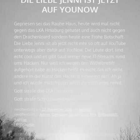
AUF YOUNOW
Gepriesen sei das Rauhe Haus, heute wird mal nicht
gegen das LKA Hmaburg gehatet und auch nicht gegen
den Drachenloard sondern heute eine Frohe Botschaft.
Die Liebe Jenni ist ab jetzt nicht mhr so oft auf YouTube
unterwegs aber dafür auf YouNow. Die Leute dort sind
echt cool und es gibt bald immer neue IT-Streams rund
ums Hacken. Nur weil ich wegen den Wilhelmstift
aufgehört habe zu Hacken heißt es nicht das ich nicht
andere in die Kunst des Hackens einweien darf. Ah ja
und ich würde mich freuen wenn ihr mich Jenni nennt.
Gott strafe das LKA Hamburg!
Gott strafe Schrottkarenbernd!
Veröffentlicht am
22. November 2018
von
jennifer
Veröffentlicht in
Admin
,
Computer
,
Hacker
,
Luisa Brix
,
Wilhelmstift
,
YouNow
1 Kommentar