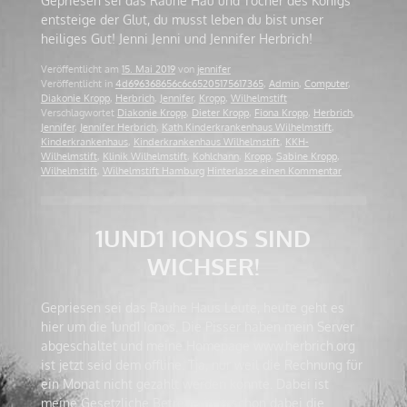
Gepriesen sei das Rauhe Hau und Tocher des Königs
entsteige der Glut, du musst leben du bist unser
heiliges Gut! Jenni Jenni und Jennifer Herbrich!
Veröffentlicht am
15. Mai 2019
von
jennifer
Veröffentlicht in
4d696368656c6c65205175617365
,
Admin
,
Computer
,
Diakonie Kropp
,
Herbrich
,
Jennifer
,
Kropp
,
Wilhelmstift
Verschlagwortet
Diakonie Kropp
,
Dieter Kropp
,
Fiona Kropp
,
Herbrich
,
Jennifer
,
Jennifer Herbrich
,
Kath Kinderkrankenhaus Wilhelmstift
,
Kinderkrankenhaus
,
Kinderkrankenhaus Wilhelmstift
,
KKH-
Wilhelmstift
,
Klinik Wilhelmstift
,
Kohlchann
,
Kropp
,
Sabine Kropp
,
Wilhelmstift
,
Wilhelmstift Hamburg
Hinterlasse einen Kommentar
1UND1 IONOS SIND
WICHSER!
Gepriesen sei das Rauhe Haus Leute, heute geht es
hier um die 1und1 Ionos. Die Pisser haben mein Server
abgeschaltet und meine Homepage www.herbrich.org
ist jetzt seid dem offline. Tja, nur weil die Rechnung für
ein Monat nicht gezahlt werden konnte. Dabei ist
meine Gesetzliche Betreuerin ja schon dabei die