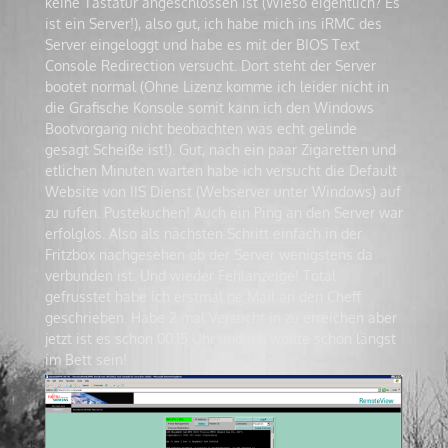
keine Tastatur angeschlossen ist (Wieso eigentlich? Es
ist ein Server!), also gut, ich habe mich ins iRMC des
Server eingeloggt und habe es mit der BIOS Text
Console Redirection versucht. Dort steht der Server
bootet normal (Ohne Lizenz komme ich leider nicht in
die Grafische Konsole somit kann ich den Windows
Bootvorgang nicht beobachten was echt gelinde
gesagt Scheiße ist!). Gut, nach ein paar Zigaretten und
etlichen Minuten warten habe ich versucht die Default
Website von IIS Dienst (Webserver unter Windows) auf
zu rufen. Pustekuchen! Auch ein Ping an den Server war
erfolglos. Also als nächsten Schritt einfach in der
Fritzbox nachgesehen ob der Server wenigstens da
verbunden ist. Und wieder Fehlanzeige! Total
gefrusstet habe ich erstmal ne Mail an den Cheff
geschrieben. Habe 2 mal Versucht in zu erreichen aber
jetzt ist es schon 00:15 Uhr und ich wollte schon längst
im Bett sein!