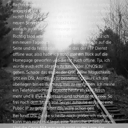
Rechnungen zu Zahlen. Das ich da erst mal so richtig
angepisst bin kann man ja auch verstehen oder etwa
nicht? Naja ich überlege ob ich nicht einfach einen
neuen Server bei Visionhost24 Hole und dort dann
einfach auch meine Homepage weiter laufen lasse.
Richtig blöd war die ganze scheiße erst dann als ich
ein neuen Tagebuch Eintrag hochladen wollte auf die
Seite und da feststellen musste das der FTP Dienst
offline war, also habe ich auch mal ein Blick auf die
Homepage geworfen und die ist auch offline. Tja, ich
würde euch echt abraten zu 1und1 oder IONOS zu
gehen. Schade das es bei der QSC keine Möglichkeit
gibt ein DSL Anschluss zu bestellen. Obwohl ich am
überlegen bin es durchaus mal zu versuchen. Ich meine
ein Telefonanschluss braucht heute eh kein Arsch
mehr und 8 IPv4 Addressen sind schon richtig cool. So
frei nach dem Motto alle Server zuhause erst mal eine
Public IP zu geben alter das wäre schon geil.
Bei 1und1 DSL ist die scheiße noch größer, ich meine da
kann man nicht mal legal eine Statische IP bekommen.
Und die Cisco ASA war auch nicht in der Lage das