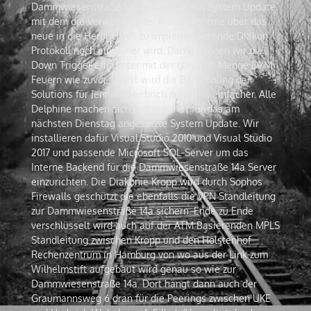
Dammwiesenstraße 14a am 2. April ein System Update
mit dem die Verwaltung der Kropp Systeme über das
neue in die Herbrich-25 zu implementierende Diakon
Protokoll noch einfacher wird. Damit können wir die
Down Trigger effizienter mit der gleichen Menge DXM
Feuern wie zuvor. Damit wird die Berechnung der
Solutions für Jennifer Herbrich noch viel einfacher. Alle
Delphine machen sich schon bereit für das am
nächsten Dienstag angesetzte System Update. Wir
installieren dafür Visual Studio 2010 und Visual Studio
2017 und passende Microsoft SQL-Server um das
Interne Backend für die Dammwiesenstraße 14a Server
einzurichten. Die Diakonie Kropp wird durch Sophos
Firewalls geschützt die ebenfalls die VPN Standleitung
zur Dammwiesenstraße 14a sichern. Ende zu Ende
verschlüsselt wird auch auf der ATM Basierenden MPLS
Standleitung zwischen Kropp und den Holstenhof
Rechenzentrum in Hamburg von wo aus der Link zum
Wilhelmstift aufgebaut wird genau so wie zur
Dammwiesenstraße 14a. Dort hängt dann auch der
Graumannsweg 6 dran für die Peerings zwischen UKE