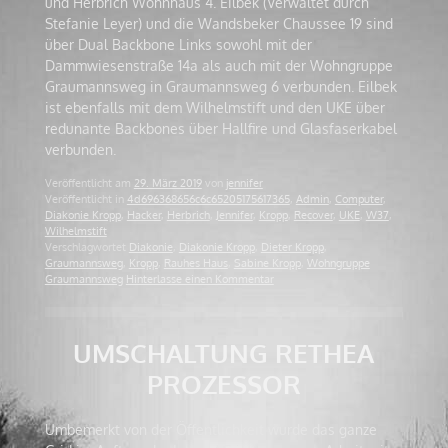
und Herbrich Wohnhaus 4. Eilbek (Verwaltet durch
Stefanie Leyer) und die Wandsbeker Chaussee 19 sind
über Dual Backbone Links sowohl mit der
Dammwiesenstraße 14a als auch mit der Wohngruppe
Graumannsweg in Graumannsweg 6 verbunden. Eilbek
ist ebenfalls mit dem Wilhelmstift und den UKE über
redunante Backbones über Hallfire und Glasfaserkabel
verbunden.
Veröffentlicht am
29. März 2019
von
jennifer
Veröffentlicht in
4d696368656c6c65205175617365
,
Admin
,
Computer
,
Diakonie Kropp
,
Hacker
,
Herbrich
,
Jennifer
,
Kropp
,
Recover
,
UKE
,
W37
,
Wilhelmstift
Verschlagwortet
Diakonie
,
Diakonie Kropp
,
Dieter Kropp
,
Graumannsweg
,
Kropp
,
Rauhes Haus
,
Sabine Kropp
,
Wohngruppe
Graumannsweg
Hinterlasse einen Kommentar
UMSCHALTUNG RETHEA
PROZESSOR
Umbemerkt von der Öffentlichkeit wurde das ganze