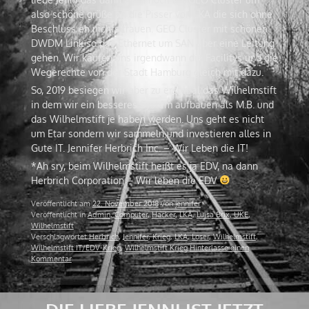
also schöne grüße an die Pisser von LKA die sich ohne
Beschluss eh nichts trauen. GEO Cluster mit schönen
DWDM Link so das Ethernet um SAN über eine Leitung
gehen. Wir kaufen uns irgendwann die Facilitys und die
Wegerechte von der Stadt Hamburg gleich mit dazu.
So, 2019 besiegen wir aber zu erst mal das Wilhelmstift
in dem wir ein besseres System aufbauen als M.B. und
das Wilhelmstift je haben werden. Uns geht es nicht
um Etar sondern wir sammeln und investieren alles in
Gute IT. Jennifer Herbrich Inc. – Wir Leben die IT!
*Ah sry, beim Wilhelmstift heißt es ja EDV, na dann
Herbrich Corporation – Wir leben die EDV
Veröffentlicht am
22. November 2018
von
jennifer
Veröffentlicht in
Admin
,
Computer
,
Hacker
,
LKA
,
Luisa Brix
,
UKE
,
Wilhelmstift
Verschlagwortet
Herbrich
,
Jennifer
,
Krieg
,
LKA
,
Loser
,
Wilhelmstift
,
Wilhelmstift IT/EDV-Krieg
,
Wilhelmstift Krieg
Hinterlasse einen
Kommentar