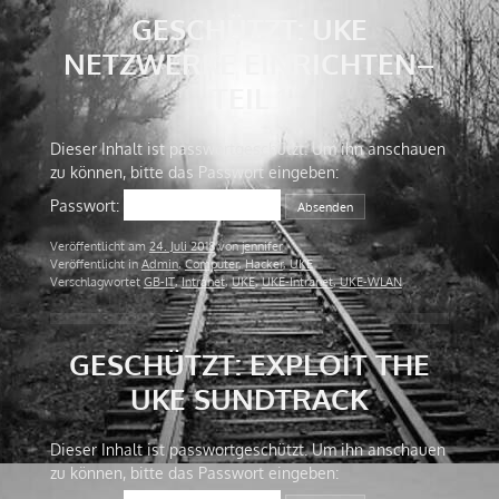
GESCHÜTZT: UKE
NETZWERKE EINRICHTEN–
TEIL 1
Dieser Inhalt ist passwortgeschützt. Um ihn anschauen
zu können, bitte das Passwort eingeben:
Passwort:
Veröffentlicht am
24. Juli 2018
von
jennifer
Veröffentlicht in
Admin
,
Computer
,
Hacker
,
UKE
Verschlagwortet
GB-IT
,
Intranet
,
UKE
,
UKE-Intranet
,
UKE-WLAN
GESCHÜTZT: EXPLOIT THE
UKE SUNDTRACK
Dieser Inhalt ist passwortgeschützt. Um ihn anschauen
zu können, bitte das Passwort eingeben: