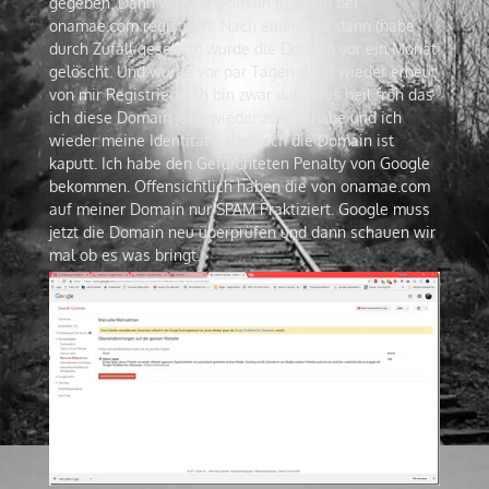
gegeben. Dann war die Domain in Japan bei
onamae.com registriert. Nach einen Jahr dann (habe
durch Zufall gesehen) wurde die Domain vor ein Monat
gelöscht. Und wurde vor par Tagen dann wieder erneut
von mir Registriert. Ich bin zwar durchaus heil froh das
ich diese Domain jetzt wieder zurück habe und ich
wieder meine Identität habe doch die Domain ist
kaputt. Ich habe den Gefürchteten Penalty von Google
bekommen. Offensichtlich haben die von onamae.com
auf meiner Domain nur SPAM Praktiziert. Google muss
jetzt die Domain neu überprüfen und dann schauen wir
mal ob es was bringt.