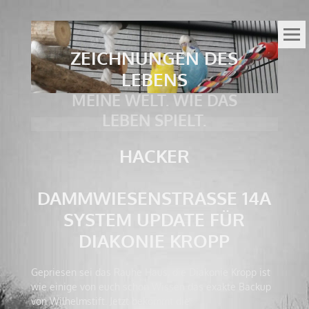
ZEICHNUNGEN DES
LEBENS
MEINE WELT. WIE DAS
LEBEN SPIELT.
HACKER
DAMMWIESENSTRASSE 14A S
YSTEM UPDATE FÜR D
IAKONIE KROPP
Gepriesen sei das Rauhe Haus, die Diakonie Kropp ist
wie einige von euch schon Wissen das exakte Backup
von Wilhelmstift. Jetzt bekommt die