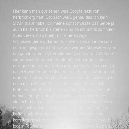
Hier kann man gut sehen was Google jetzt von
herbrich.org hält. Doch ich weiß genau das ich kein
SPAM drauf habe. Ich meine sonst müsste das Selbe ja
auch bei herbrich.biz stehen und da ist nichts zu finden.
Alles Cleen. Also bleibt nur eine einzige
Schlussvolgerung daraus zu ziehen. Das onamae.com
nur rum gespammt hat. Ok und weiter? Abgesehen von
einigen Inizalen DNS Problemen (ja die alte DNS Zone
wurde wiederhergestellt) bleibt jetzt nur noch eine
einzige Frage offen. Undzwar folgende, wie komme ich
da jetzt wieder raus? Also erst mal habe ich Antrag auf
erneute Überprüfung bei Google gestellt. Ich muss jetzt
noch mal (z.B: über Sistrix) abchecken ob da noch
Probleme mit Backlinks auftauchen könnten. Ich habe
damals einige sehr gute Backlinks bekommen die
vieleicht noch da sind wer weiß aber ob onamae.com
nicht auch welche “gekauft” hat weiß ich nicht. Ich
hoffe zumindest das mein SEO von damals nicht
komplett geschrottet wurde und ich werde euch auf
jedem Fall weiter auf dem laufenden halten. Also viel