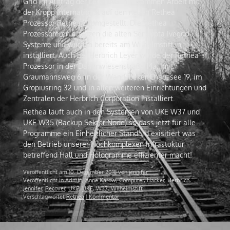
Grid im Auftrag der Leyer-AG in zusammen Arbeit mit
der Kropp International auf den neuen Rethea
Prozessor Rethea Z1 umgestellt. Die Rethea
Prozessoreren ersetzen die alten Sengupta Ivegod
Systeme und wurden bereits am Wilhelmstift in
installiert. Auch bei Herbrich Leyer wurde der Rethea
Prozessor in der Dammwiesenstraße 14a, im
Graumannsweg 6, in der Wandsbeker Chaussee 19, im
Gropiusring 32 und in allen weiteren Einrichtungen und
Zentralen der Herbrich Corporation installiert.
Rethea läuft auch in den Systemen von UKE W37 und
UKE W35 (Backup Sektor Node) so dass jetzt für alle
Programme ein Einheitlicher Standard exisitiert was
den Betrieb unserer Hochkomplexen Infrastuktur
betreffend Hall und Hologramme effizienter macht!
Veröffentlicht am
10. Dezember 2018
von
jennifer
Veröffentlicht in
Admin
,
Anne Karow
,
Computer
,
Hacker
,
Herbrich
,
Jennifer
,
Recover
,
UKE
,
UKE
,
W37
,
Wilhelmstift
Verschlagwortet
Rethea
1 Kommentar