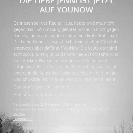
DIE LIEBE JENNI IST JETZT
AUF YOUNOW
Gepriesen sei das Rauhe Haus, heute wird mal nicht
gegen das LKA Hmaburg gehatet und auch nicht gegen
den Drachenloard sondern heute eine Frohe Botschaft.
Die Liebe Jenni ist ab jetzt nicht mhr so oft auf YouTube
unterwegs aber dafür auf YouNow. Die Leute dort sind
echt cool und es gibt bald immer neue IT-Streams rund
ums Hacken. Nur weil ich wegen den Wilhelmstift
aufgehört habe zu Hacken heißt es nicht das ich nicht
andere in die Kunst des Hackens einweien darf. Ah ja
und ich würde mich freuen wenn ihr mich Jenni nennt.
Gott strafe das LKA Hamburg!
Gott strafe Schrottkarenbernd!
Veröffentlicht am
22. November 2018
von
jennifer
Veröffentlicht in
Admin
,
Computer
,
Hacker
,
Luisa Brix
,
Wilhelmstift
,
YouNow
1 Kommentar