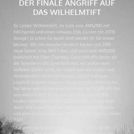
DER FINALE ANGRIFF AUF
DAS WILHELMTIFT
So Liebes Wilhelmstift, ihr habt eine AMS2100 mit
FibChannel und einen vmware ESXi Cluster mit 20TB
Sorage? Ja schön für euch! Jetzt werdet ihr für immer
besiegt. Wir von Jennifer Herbrich kaufen uns 2019
neue Server, eine SAN Fabric und auch eine AMS2100
(natürlich mit Fiber Channel), Cisco Wifi AP,s beser als
die Scheiße in UKE (und noch mal, wir wollen eure
verficken Daten nicht, wir haben was wir wollen und
mussten euch nicht mal Hacken, checkt mal eure
Loyalität in euren eigenen Haus), Jennifer Herbrich Inc.
hat keine euer Systeme gehackt und die WLAN AP,s tun
uns wirklich leid! So zurück zum Wilhelmstift! Wir
kaufen mindestens 40TB HDD-Storage und das wars
dann! Wir haben für immer genug Storage Volumina
und eine schöne Blinkende AMS2100 mit einen schönen
RAID.
Und wenn Jenni genug Follower hat dann setzt die
liebe Jenni das dann auch noch als GEO Cluster um