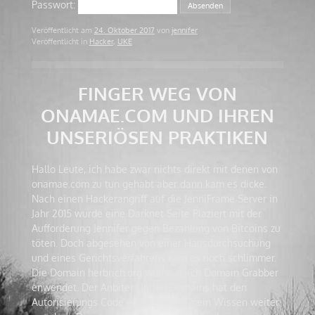
Passwort:
Veröffentlicht am
24. Oktober 2017
von
jennifer
Veröffentlicht in
Hacker
,
UKE
FINGER WEG VON
ONAMAE.COM UND IHREN
UNSERIÖSEN PRAKTIKEN
Hallo Leute, ich habe zwar nichts direkt mit denen von
onamae.com zu tun gehabt aber dann kam es dicke.
Nach einen Hackerangriff auf die JenniFrame Server in
Jahr 2015 wurde eine Darknet Seite Plaziert mit der
Aufforderung Jennifer gegen Bezahlung von Bitcoins zu
töten. Doch abgesehen von einer Hausdurchsuchung
und eines Gerichtsverfahrens kam es noch schlimmer.
Die Domain herbrich.org wurde durch Domain Grabber
enwendet. Der Anbiter United Domains hat den
Autorisierungs Code einfach ohne mein Wissen weiter