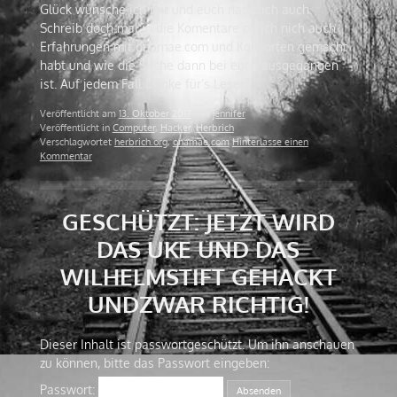
Glück wünsche ich mir und euch natürlich auch.
Schreib doch mal in die Komentare ob ich nich auch
Erfahrungen mit onamae.com und Konsorten gemacht
habt und wie die Sache dann bei euch ausgegangen
ist. Auf jedem Fall Danke für’s Lesen.
Veröffentlicht am
13. Oktober 2017
von
jennifer
Veröffentlicht in
Computer
,
Hacker
,
Herbrich
Verschlagwortet
herbrich.org
,
onamae.com
Hinterlasse einen
Kommentar
GESCHÜTZT: JETZT WIRD
DAS UKE UND DAS
WILHELMSTIFT GEHACKT
UNDZWAR RICHTIG!
Dieser Inhalt ist passwortgeschützt. Um ihn anschauen
zu können, bitte das Passwort eingeben:
Passwort: