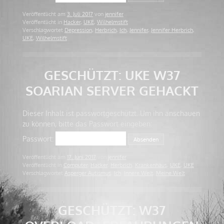
Veröffentlicht am
3. Juli 2017
von
jennifer
Veröffentlicht in
Hacker
,
UKE
,
Wilhelmstift
Verschlagwortet
Depression
,
Herbrich
,
Ich
,
Jennifer
,
Jennifer Herbrich
,
UKE
,
Wilhelmstift
GESCHÜTZT: UKE W37
SOARIAN SERVER GEHACKT
Dieser Inhalt ist passwortgeschützt. Um ihn anschauen
zu können, bitte das Passwort eingeben:
Passwort:
Veröffentlicht am
17. Juni 2017
von
jennifer
Veröffentlicht in
Computer
,
Hacker
,
Herbrich
,
Krankenhaus
,
UKE
,
UKE
Verschlagwortet
Asperger Autismus
,
Ich
,
Innere Welt
,
Meine Welt
GESCHÜTZT: W37