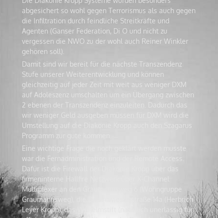
Die Diakonie Kropp Systeme wurden besonders
abgesichert so wohl gegen Terrorismus als auch gegen
die Infiltration durch feindliche Streitkräfte und
Agenten (Ganser Federation, Di O und nicht zu
vergessen die NWO zu der wohl auch Reiner Winkler
gehören soll).
Damit sind wir bereit für die nächste Transzendenz
Stufe unserer Weiterentwicklung und können
gleichzeitig auf jeder Zeit mit weit aus weniger DXM
auf Adoleszenz umschalten um ein Übergang zwischen
2 ebenen der Transzendenz einzuleiten. Dadurch das
wir weniger Geld ausgeben müssen für DXM wird die
Umstellung auf die Diakonie Kropp auch den Szagarus
Programm zur gute kommen.
Eine wichtige Frage die noch geklärt werden musste
war die Fernadministration und der Remote Access.
Dafür ist die Firewall der Diakonie Kropp über das
firmeninterne Hallfire Netzwerk über X-Channel
Multiplexer an den Graumannsweg 6 (Wohngruppe
Graumannsweg), die Dammwiesenstraße 14a (Herbrich
Leyer Kropp), das Wilhelmstift (natürlich unerlässig für