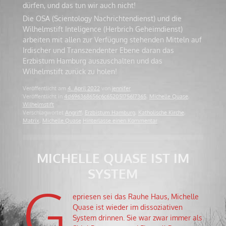
dürfen, und das tun wir auch nicht!
Die OSA (Scientology Nachrichtendienst) und die
Wilhelmstift Inteligence (Herbrich Geheimdienst)
arbeiten mit allen zur Verfügung stehenden Mitteln auf
Irdischer und Transzendenter Ebene daran das
Erzbistum Hamburg auszuschalten und das
Wilhelmstift zurück zu holen!
Veröffentlicht am
4. April 2022
von
jennifer
Veröffentlicht in
4d696368656c6c65205175617365
,
Michelle Quase
,
Wilhelmstift
Verschlagwortet
Angriff
,
Erzbistum Hamburg
,
Katholische Kirche
,
Matrix
,
Michelle Quase
Hinterlasse einen Kommentar
MICHELLE QUASE IST IM
SYSTEM
G
epriesen sei das Rauhe Haus, Michelle
Quase ist wieder im dissoziativen
System drinnen. Sie war zwar immer als