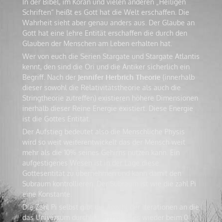
In der Bibel, im Koran und vielen anderen „Heiligen
Schriften“ heißt es Gott hat die Welt erschaffen. Die
Wahrheit sieht aber genau anders aus. Der Glaube an
Gott hat eine lehre Entität erschaffen die durch den
Glauben der Menschen am Leben erhalten hat.
Wer von euch die Serien Stargate und Stargate Atlantis
kennt, den sind die Ori und die Antiker sicherlich ein
Begriff. Nach der
Jennifer Herbrich Theorie
(innerhalb
dieser sowohl die Relativitätstheorie als auch die
Stringtheorie zutreffen) existieren höhere Dimensionen
inerhalb dieser Reine Energie existiert. Diese Energie
ist die Gottes Entität.
Der Aufstieg bedeutet also die Menschliche Physis
wird so weit weiterentwickelt das der Mensch weit
mehr als die 10% seines Gehirns nutzen kann. Ein
aufgestigenes Wesen ist in der Lage diese
Gottesentität zu übernehmen und kann damit den
Subraum kontrollieren. Der Subraum ist wie die zahl Pi
eine Konstante.
Die Zahl Pi selbst gibt die Anzahl der Iterationen an die
das Universum durchlaufen hat er es wieder beim 0