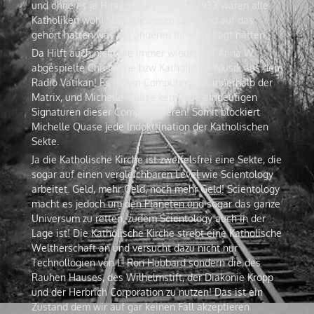
und ohne es je Hinterfragt zu haben. 1933 wären alle
Katholiken wohl Nazis gewesen die Blind auf das
gehört hätten was die anderen ihnen gesagt hätten.
Da Hilft auch nicht die immer wieder bei Anna W.
abgespielte Christliche bzw Katholische Musik aus dem
Radio Vatikan! Es ist ein Computervirus innerhalb der
Matrix, und Michelle Quase kennt die eindeutigen
Signaturen dieser Computervieren! Somit blockiert
Michelle Quase jede Indoktrination der Katholischen
Sekte.
Ja die Katholische Kirche ist zweifelsfrei eine Sekte, die
sogar auf einen vergleichbaren Level wie Scientology
arbeitet. Geld, mehr Geld, noch mehr Geld! Scientology
macht es jedoch um den Planeten und sogar das ganze
Universum zu retten, zudem Scientology auch in der
Lage ist! Die Katholische Kirche strebt eine Katholische
Weltherschaft an und versucht dazu nicht nur
Technollogien von L. Ron Hubbard sondern die des
Rauhen Hauses, des Wilhelmstift, der Diakonie Kropp
und der Herbrich Corporation zu nutzen! Das ist ein
Zustand dem wir auf gar keinen Fall akzeptieren