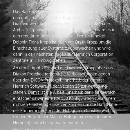
Das Backup Rechenzentrum von Wilhelmstift
namentlich auch Diakonie Kropp oder auch
Diakoniewerk Kropp bezeichnet war seid 2018 in der
Alpha Testphase. In Weniger als 24 Stunden wird es in
den regulären Betrieb geschaltet. Der zuständige
Delphin Fiona Kropp ist noch vor Ort in Kropp um die
Einschaltung aller Systeme zu überwachen und wird
dann in den nächsten Tagen zur Herbrich Corporation
Zentrale in Hamburg ziehen.
Ab den 2. April 2019 wird die Diakonie Kropp über das
Diakon Protokoll (erhebliche Verbesserungen gegen
über den DICON Protokoll) innerhalb der Jennifer
Herbrich Software in der Version 25 zur Verfügung
stehen. Damit ist die Arbeit innerhalb der Hall deutlich
einfacher da wir eine RAID50 Konfiguration zusammen
mit Geo Clustering einsetzen können um die Hall (Halle
der Erinnerungen) und der Hologramm Cluster (wichtig
für den Betrieb der Master Hologramme wie Jennifer
Herbrich) einfacher verwaltet werden.