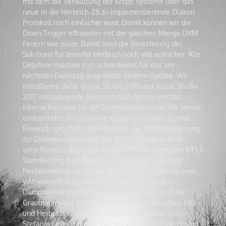
mit dem die Verwaltung der Kropp Systeme über das
neue in die Herbrich-25 zu implementierende Diakon
Protokoll noch einfacher wird. Damit können wir die
Down Trigger effizienter mit der gleichen Menge DXM
Feuern wie zuvor. Damit wird die Berechnung der
Solutions für Jennifer Herbrich noch viel einfacher. Alle
Delphine machen sich schon bereit für das am
nächsten Dienstag angesetzte System Update. Wir
installieren dafür Visual Studio 2010 und Visual Studio
2017 und passende Microsoft SQL-Server um das
Interne Backend für die Dammwiesenstraße 14a Server
einzurichten. Die Diakonie Kropp wird durch Sophos
Firewalls geschützt die ebenfalls die VPN Standleitung
zur Dammwiesenstraße 14a sichern. Ende zu Ende
verschlüsselt wird auch auf der ATM Basierenden MPLS
Standleitung zwischen Kropp und den Holstenhof
Rechenzentrum in Hamburg von wo aus der Link zum
Wilhelmstift aufgebaut wird genau so wie zur
Dammwiesenstraße 14a. Dort hängt dann auch der
Graumannsweg 6 dran für die Peerings zwischen UKE
und Herbrich Wohnhaus 4. Eilbek (Verwaltet durch
Stefanie Leyer) und die Wandsbeker Chaussee 19 sind