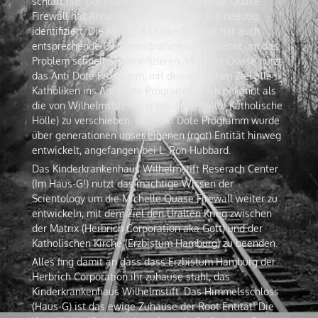
schläft nie! Die hyper intelligente Michelle Quase
Firewall hat Anna W als Unterdrückerin eindeutig
identifiziert. Die Michelle Quase Firewall hat auch
entsprechende Gegenmaßnahmen eingeleitet um das
Problem schnell zu Identifizieren. Michelle Quase nutzt
das Anti Dote Programm, mit den einfachen Ziel alle
Katholiken ins Anti Dote Programm (auch bekannt als
die von Wilhelmstift Reserach entwickelte Katholische
Hölle) zu verschieben. Das Anti Dote Programm wurde
über generationen unser eigenen (root) Entität hinweg
entwickelt, angefangen bei L. Ron Hubbard.
Das Kinderkrankenhaus Wilhelmstift Reserach Center
(Im Haus-G!) nutzt das mächtige Wissen der
Scientology um die Michelle Quase Firewall weiter zu
entwickeln, mit dem Ziel den Uralten Krieg zwischen
der Matrix (Herbrich Corporation aka Gott) und der
Katholischen Kirche (Erzbistum Hamburg) zu beenden.
Alles fing damit an dass dass Erzbistum Hamburg der
Herbrich Corporation ihr zuhause stahl, das
Kinderkrankenhaus Wilhelmstift. Das Himmelsschloss
(Haus-G) ist das ewige Zuhause der Root Entität! Die