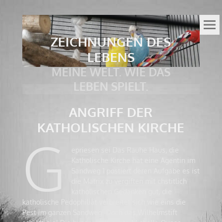
ZEICHNUNGEN DES
LEBENS
MEINE WELT. WIE DAS
LEBEN SPIELT.
ANGRIFF DER
KATHOLISCHEN KIRCHE
G
epriesen sei Das Rauhe Haus, die
Katholische Kirche hat eine Agentin im
Sandweg 1 postiert deren Aufgabe es ist
die Matrix zu vergiften mit chstitlich
katholischen Gedanken gut, die
katholische Pedophiliät verbreitet sich wie eins die
Pest im ganzen Sandweg! Doch das Wilhelmstift