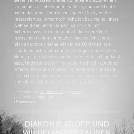
diesen Teufelskreis wieder von alleine auszubrechen.
Ich meine ich Liebe Jennifer wirklich, und viele Leute
haben das inzwischen schon kapiert. Doch Jennifer
interessiert es immer noch nicht. Ich bau meine innere
Welt seid den letzten Jahren nur noch zu, mit
Sicherheitssystemen die einfach die innere Welt
inzwischen nicht mehr nutzbar machen. Ich schotte
mich ab und verkrieche mich in die DXM Welt, oder
schaffe es nicht mal mehr meine Projekte umzusetzen.
Aktuell ist die Situation wirklich ernster als ich gedacht
habe. Und mein bester Freund der mich sehr gut dabei
unterstützt stabil zu bleiben ist leider Krank und kann
sich nicht um mich kümmern was ich sehr schade finde.
Und alleine schaffe ich es zur Zeit gar nicht.
Veröffentlicht am
25. Januar 2020
von
jennifer
Veröffentlicht in
Allgemein
5 Kommentare
DIAKONIE KROPP UND
WILHELMSTIFT FAHREN