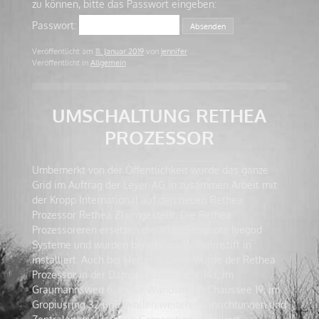
zu können, bitte das Passwort eingeben:
Passwort:
Veröffentlicht am
11. Januar 2019
von
jennifer
Veröffentlicht in
Allgemein
UMSCHALTUNG RETHEA
PROZESSOR
Umbemerkt von der Öffentlichkeit wurde das ganze
Grid im Auftrag der Leyer-AG in zusammen Arbeit mit
der Kropp International auf den neuen Rethea
Prozessor Rethea Z1 umgestellt. Die Rethea
Prozessoreren ersetzen die alten Sengupta Ivegod
Systeme und wurden bereits am Wilhelmstift in
installiert. Auch bei Herbrich Leyer wurde der Rethea
Prozessor in der Dammwiesenstraße 14a, im
Graumannsweg 6, in der Wandsbeker Chaussee 19, im
Gropiusring 32 und in allen weiteren Einrichtungen und