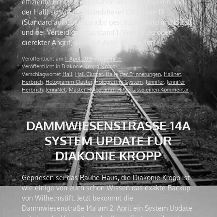
effiziente Echtzeit Replikation der Datenbanken und
der Hall) so wie der Wandsbeker Chaussee 19
(Standard auf Cold Standby geschaltet, wird im Notfall
und bei Verteidigungszustand 1 (Welt Krieg oder
dierekter Angrif) aber auf Aktiv geschaltet).
Veröffentlicht am
1. April 2019
von
jennifer
Veröffentlicht in
Diakonie Kropp
,
Kropp
Verschlagwortet
Hall
,
Hall Cluster
,
Halle der Erinnerungen
,
Hallnet
,
Herbrich
,
Hologramm Cluster
,
Hologramm System
,
Jennifer
,
Jennifer
Herbrich
,
JenniNet
,
Master Hologramm
Hinterlasse einen Kommentar
DAMMWIESENSTRASSE 14A S
YSTEM UPDATE FÜR D
IAKONIE KROPP
Gepriesen sei das Rauhe Haus, die Diakonie Kropp ist
wie einige von euch schon Wissen das exakte Backup
von Wilhelmstift. Jetzt bekommt die
Dammwiesenstraße 14a am 2. April ein System Update