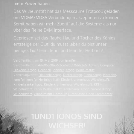
mehr Power haben.
Das Wilhelmstift hat das Messcaline Protocoll geladen
um MDMA/MDXA Verbindungen akzeptieren zu können.
Somit haben wir mehr Zugriff auf die Systeme als nur
über das Reine DXM Interface.
Gepriesen sei das Rauhe Hau und Tocher des Königs
entsteige der Glut, du musst leben du bist unser
heiliges Gut! Jenni Jenni und Jennifer Herbrich!
Veröffentlicht am
15. Mai 2019
von
jennifer
Veröffentlicht in
4d696368656c6c65205175617365
,
Admin
,
Computer
,
Diakonie Kropp
,
Herbrich
,
Jennifer
,
Kropp
,
Wilhelmstift
Verschlagwortet
Diakonie Kropp
,
Dieter Kropp
,
Fiona Kropp
,
Herbrich
,
Jennifer
,
Jennifer Herbrich
,
Kath Kinderkrankenhaus Wilhelmstift
,
Kinderkrankenhaus
,
Kinderkrankenhaus Wilhelmstift
,
KKH-
Wilhelmstift
,
Klinik Wilhelmstift
,
Kohlchann
,
Kropp
,
Sabine Kropp
,
Wilhelmstift
,
Wilhelmstift Hamburg
Hinterlasse einen Kommentar
1UND1 IONOS SIND
WICHSER!