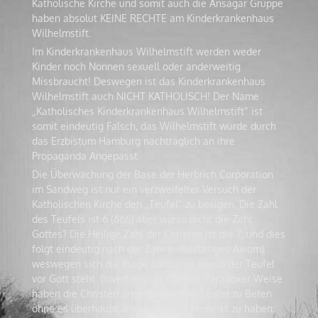
Katholische Kirche und somit auch die Ansagar Gruppe
haben absolut KEINE RECHTE am Kinderkrankenhaus
Wilhelmstift.
Im Kinderkrankenhaus Wilhelmstift werden weder
Kinder noch Nonnen sexuell oder anderweitig
Missbraucht! Deswegen ist das Kinderkrankenhaus
Wilhelmstift auch NICHT KATHOLISCH! Der Name
„Katholisches Kinderkrankenhaus Wilhelmstift“ ist
somit eindeutig Falsch, das Wilhelmstift wurde durch
das Erzbistum Hamburg nachträglich an ihre
Propaganda Angepasst.
Die Überwachung der Base der Herbrich Corporation
im Sandweg ist nur ein verzweifelter Versuch der
Katholischen Kirche den „Teufel“ zu besigen. Die Zahl
des Teufels ist 6 (666) aber wieso nicht die Zahl
Gottes? Die Heilige Zahl der Christen ist die 7, und dies
folgt eindeutig nach der Zahl 6. (Bestätiges Axiom)
weswegen sich die Frage aufdrängt wieso der Teufel
vor Gott steht. (Invertierungs Effekt?). Paradoxer Weise
haben die Christen angefangen zum Teufel zu Beten
ohne es überhaupt ansatzweise je bemerkt zu haben,