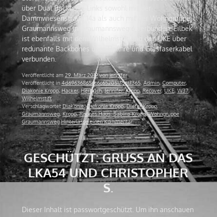
über Dual Backbone Links sowohl mit der
Dammwiesenstraße 14a als auch mit der Wohngruppe
Graumannsweg in Graumannsweg 6 verbunden. Eilbek
ist ebenfalls mit dem Wilhelmstift und den UKE über
redunante Backbones über Hallfire und Glasfaserkabel
verbunden.
Veröffentlicht am
29. März 2019
von
jennifer
Veröffentlicht in
4d696368656c6c65205175617365
,
Admin
,
Computer
,
Diakonie Kropp
,
Hacker
,
Herbrich
,
Jennifer
,
Kropp
,
Recover
,
UKE
,
W37
,
Wilhelmstift
Verschlagwortet
Diakonie
,
Diakonie Kropp
,
Dieter Kropp
,
Graumannsweg
,
Kropp
,
Rauhes Haus
,
Sabine Kropp
,
Wohngruppe
Graumannsweg
Hinterlasse einen Kommentar
GESCHÜTZT: GRUSS AN DAS L
KA54 UND CHRISTOPHER S
.
Dieser Inhalt ist passwortgeschützt. Um ihn anschauen