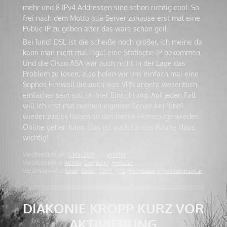
mehr und 8 IPv4 Addressen sind schon richtig cool. So
frei nach dem Motto alle Server zuhause erst mal eine
Public IP zu geben alter das wäre schon geil.
Bei 1und1 DSL ist die scheiße noch größer, ich meine da
kann man nicht mal legal eine Statische IP bekommen.
Und die Cisco ASA war auch nicht in der Lage das
Problem zu lösen, also holen wir uns einfach mal eine
Sophos Firewall die auch was VPN angeht wesentlich
einfacher sein soll in ihrer Einrichtung. Auf jeden Fall
will ich erst mal meinen eigenen Server bei 1und1
wieder zurück haben so das meine Homepage wieder
Online gehen kann. Das ist auch für das Rauhe Haus
wichtig!
Veröffentlicht am
1. Mai 2019
von
jennifer
Veröffentlicht in
Admin
,
Computer
,
Herbrich
Verschlagwortet
1und1
,
Cloud
,
IONS
,
VPS
Hinterlasse einen Kommentar
DIAKONIE KROPP KURZ VOR
AKTIVIERUNG