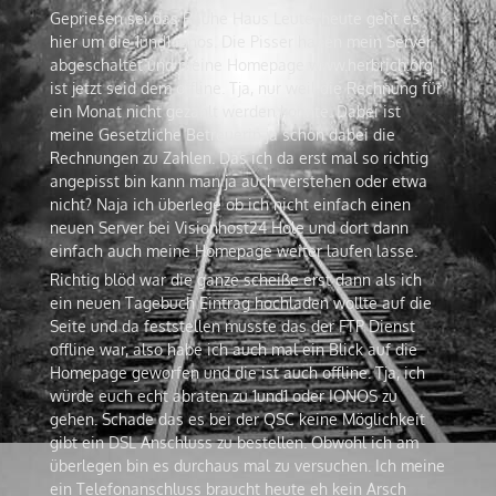
Gepriesen sei das Rauhe Haus Leute, heute geht es
hier um die 1und1 Ionos. Die Pisser haben mein Server
abgeschaltet und meine Homepage www.herbrich.org
ist jetzt seid dem offline. Tja, nur weil die Rechnung für
ein Monat nicht gezahlt werden konnte. Dabei ist
meine Gesetzliche Betreuerin ja schon dabei die
Rechnungen zu Zahlen. Das ich da erst mal so richtig
angepisst bin kann man ja auch verstehen oder etwa
nicht? Naja ich überlege ob ich nicht einfach einen
neuen Server bei Visionhost24 Hole und dort dann
einfach auch meine Homepage weiter laufen lasse.
Richtig blöd war die ganze scheiße erst dann als ich
ein neuen Tagebuch Eintrag hochladen wollte auf die
Seite und da feststellen musste das der FTP Dienst
offline war, also habe ich auch mal ein Blick auf die
Homepage geworfen und die ist auch offline. Tja, ich
würde euch echt abraten zu 1und1 oder IONOS zu
gehen. Schade das es bei der QSC keine Möglichkeit
gibt ein DSL Anschluss zu bestellen. Obwohl ich am
überlegen bin es durchaus mal zu versuchen. Ich meine
ein Telefonanschluss braucht heute eh kein Arsch