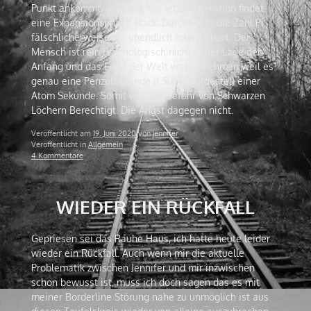
Punkt ankommt, am ende der letzten Iteration findet
eine Expansionsphase stadt. Darum wird die Zahl Pi
fälschlicherweise als unendlich interpretiert. Der
Mensch ist rein Psychologisch nicht in der Lage den
Anfang und das Ende der Welt war zu nehmen weil es
genau eine Penzelsekunde (1 Six Triliardestel) einer
Atom Sekunde. Somit war die Gefahr von Schwarzen
Löchern Berechtigt. Die Angst dagegen nicht.
Veröffentlicht am
19. Juni 2020
von
jennifer
Veröffentlicht in
Allgemein
4 Kommentare
WIEDER EIN RÜCKFALL
Gepriesen sei das Rauhe Haus, ich hatte heute leider
wieder ein Rückfall. Auch wenn mir die aktuelle
Problematik zwischen Jennifer und mir inzwischen
schon bewusst ist, muss ich doch sagen das es mit
meiner Borderline Störung nahe zu unmöglich ist aus