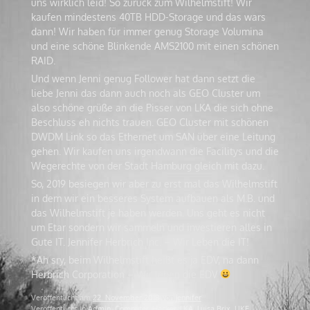
uns wirklich leid! So zurück zum Wilhelmstift! Wir
kaufen mindestens 40TB HDD-Storage und das wars
dann! Wir haben für immer genug Storage Volumina
und eine schöne Blinkende AMS2100 mit einen schönen
RAID.
Und wenn Jenni genug Follower hat dann setzt die
liebe Jenni das dann auch noch als GEO Cluster um
also schöne grüße an die Pisser von LKA die sich ohne
Beschluss eh nichts trauen. GEO Cluster mit schönen
DWDM Link so das Ethernet um SAN über eine Leitung
gehen. Wir kaufen uns irgendwann die Facilitys und die
Wegerechte von der Stadt Hamburg gleich mit dazu.
So, 2019 besiegen wir aber zu erst mal das Wilhelmstift
in dem wir ein besseres System aufbauen als M.B. und
das Wilhelmstift je haben werden. Uns geht es nicht
um Etar sondern wir sammeln und investieren alles in
Gute IT. Jennifer Herbrich Inc. – Wir Leben die IT!
*Ah sry, beim Wilhelmstift heißt es ja EDV, na dann
Herbrich Corporation – Wir leben die EDV
Veröffentlicht am
22. November 2018
von
jennifer
Veröffentlicht in
Admin
,
Computer
,
Hacker
,
LKA
,
Luisa Brix
,
UKE
,