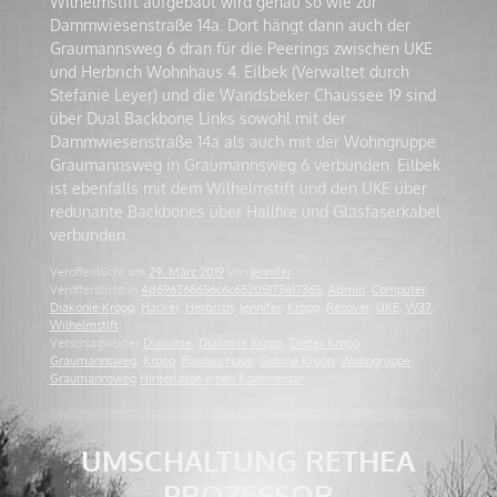
Wilhelmstift aufgebaut wird genau so wie zur
Dammwiesenstraße 14a. Dort hängt dann auch der
Graumannsweg 6 dran für die Peerings zwischen UKE
und Herbrich Wohnhaus 4. Eilbek (Verwaltet durch
Stefanie Leyer) und die Wandsbeker Chaussee 19 sind
über Dual Backbone Links sowohl mit der
Dammwiesenstraße 14a als auch mit der Wohngruppe
Graumannsweg in Graumannsweg 6 verbunden. Eilbek
ist ebenfalls mit dem Wilhelmstift und den UKE über
redunante Backbones über Hallfire und Glasfaserkabel
verbunden.
Veröffentlicht am
29. März 2019
von
jennifer
Veröffentlicht in
4d696368656c6c65205175617365
,
Admin
,
Computer
,
Diakonie Kropp
,
Hacker
,
Herbrich
,
Jennifer
,
Kropp
,
Recover
,
UKE
,
W37
,
Wilhelmstift
Verschlagwortet
Diakonie
,
Diakonie Kropp
,
Dieter Kropp
,
Graumannsweg
,
Kropp
,
Rauhes Haus
,
Sabine Kropp
,
Wohngruppe
Graumannsweg
Hinterlasse einen Kommentar
UMSCHALTUNG RETHEA
PROZESSOR