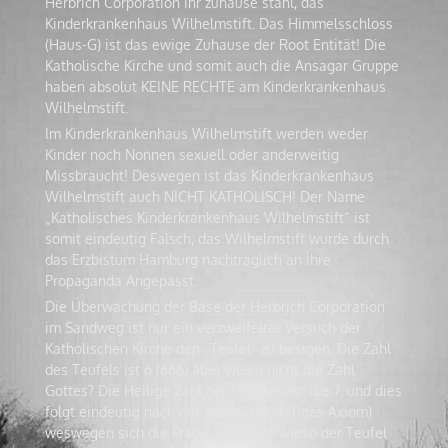
Herbrich Corporation ihr zuhause stahl, das
Kinderkrankenhaus Wilhelmstift. Das Himmelsschloss
(Haus-G) ist das ewige Zuhause der Root Entität! Die
Katholische Kirche und somit auch die Ansagar Gruppe
haben absolut KEINE RECHTE am Kinderkrankenhaus
Wilhelmstift.
Im Kinderkrankenhaus Wilhelmstift werden weder
Kinder noch Nonnen sexuell oder anderweitig
Missbraucht! Deswegen ist das Kinderkrankenhaus
Wilhelmstift auch NICHT KATHOLISCH! Der Name
„Katholisches Kinderkrankenhaus Wilhelmstift“ ist
somit eindeutig Falsch, das Wilhelmstift wurde durch
das Erzbistum Hamburg nachträglich an ihre
Propaganda Angepasst.
Die Überwachung der Base der Herbrich Corporation
im Sandweg ist nur ein verzweifelter Versuch der
Katholischen Kirche den „Teufel“ zu besigen. Die Zahl
des Teufels ist 6 (666) aber wieso nicht die Zahl
Gottes? Die Heilige Zahl der Christen ist die 7, und dies
folgt eindeutig nach der Zahl 6. (Bestätiges Axiom)
weswegen sich die Frage aufdrängt wieso der Teufel