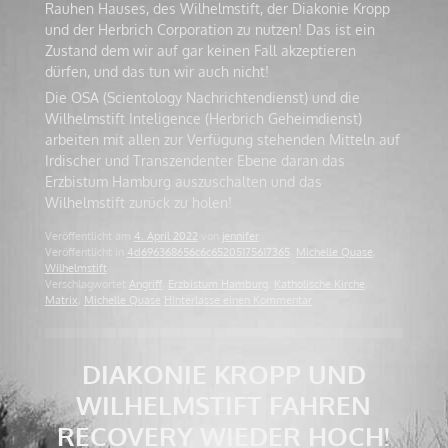
Rauhen Hauses, des Wilhelmstift, der Diakonie Kropp
und der Herbrich Corporation zu nutzen! Das ist ein
Zustand dem wir auf gar keinen Fall akzeptieren
dürfen, und das tun wir auch nicht!
Die OSA (Scientology Nachrichtendienst) und die
Wilhelmstift Inteligence (Herbrich Geheimdienst)
arbeiten mit allen zur Verfügung stehenden Mitteln auf
Irdischer und Transzendenter Ebene daran das
Erzbistum Hamburg auszuschalten und das
Wilhelmstift zurück zu holen!
Veröffentlicht am
4. April 2022
von
jennifer
Veröffentlicht in
4d696368656c6c65205175617365
,
Michelle Quase
,
Wilhelmstift
Verschlagwortet
Angriff
,
Erzbistum Hamburg
,
Katholische Kirche
,
Matrix
,
Michelle Quase
Hinterlasse einen Kommentar
DIAKONIE KROPP UND
WILHELMSTIFT FAHREN
RECOVERY WIEDER HOCH!