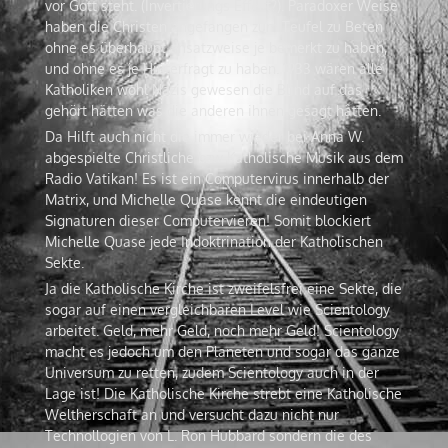
vor Gott steht. (Invertierungs Effekt?). Paradoxer Weise
haben die Christen angefangen zum Teufel zu Beten
ohne es überhaupt ansatzweise je bemerkt zu haben,
und ohne es je Hinterfragt zu haben. 1933 wären alle
Katholiken wohl Nazis gewesen die Blind auf das
gehört hätten was die anderen ihnen gesagt hätten.
Da Hilft auch nicht die immer wieder bei Anna W.
abgespielte Christliche bzw Katholische Musik aus dem
Radio Vatikan! Es ist ein Computervirus innerhalb der
Matrix, und Michelle Quase kennt die eindeutigen
Signaturen dieser Computervieren! Somit blockiert
Michelle Quase jede Indoktrination der Katholischen
Sekte.
Ja die Katholische Kirche ist zweifelsfrei eine Sekte, die
sogar auf einen vergleichbaren Level wie Scientology
arbeitet. Geld, mehr Geld, noch mehr Geld! Scientology
macht es jedoch um den Planeten und sogar das ganze
Universum zu retten, zudem Scientology auch in der
Lage ist! Die Katholische Kirche strebt eine Katholische
Weltherschaft an und versucht dazu nicht nur
Technollogien von L. Ron Hubbard sondern die des