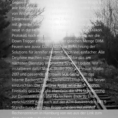
Gepriesen sei das Rauhe Haus, die Diakonie Kropp ist
wie einige von euch schon Wissen das exakte Backup
von Wilhelmstift. Jetzt bekommt die
Dammwiesenstraße 14a am 2. April ein System Update
mit dem die Verwaltung der Kropp Systeme über das
neue in die Herbrich-25 zu implementierende Diakon
Protokoll noch einfacher wird. Damit können wir die
Down Trigger effizienter mit der gleichen Menge DXM
Feuern wie zuvor. Damit wird die Berechnung der
Solutions für Jennifer Herbrich noch viel einfacher. Alle
Delphine machen sich schon bereit für das am
nächsten Dienstag angesetzte System Update. Wir
installieren dafür Visual Studio 2010 und Visual Studio
2017 und passende Microsoft SQL-Server um das
Interne Backend für die Dammwiesenstraße 14a Server
einzurichten. Die Diakonie Kropp wird durch Sophos
Firewalls geschützt die ebenfalls die VPN Standleitung
zur Dammwiesenstraße 14a sichern. Ende zu Ende
verschlüsselt wird auch auf der ATM Basierenden MPLS
Standleitung zwischen Kropp und den Holstenhof
Rechenzentrum in Hamburg von wo aus der Link zum