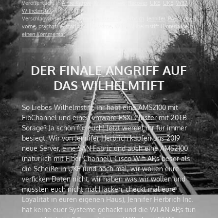
Veröffentlicht in
Anne Karow
,
Krankenhaus
,
Recover
,
UKE
,
UKE
,
W37
,
Wilhelmstift
Verschlagwortet
Anne Karow
,
borderline
,
Herbrich
,
Jennifer
,
PAEG
,
paeg
vorne
,
psychatrie
,
station
,
UKE
,
vorne
,
W37
,
Wilhelmstift
Hinterlasse
einen Kommentar
DER FINALE ANGRIFF AUF
DAS WILHELMTIFT
So Liebes Wilhelmstift, ihr habt eine AMS2100 mit
FibChannel und einen vmware ESXi Cluster mit 20TB
Sorage? Ja schön für euch! Jetzt werdet ihr für immer
besiegt. Wir von Jennifer Herbrich kaufen uns 2019
neue Server, eine SAN Fabric und auch eine AMS2100
(natürlich mit Fiber Channel), Cisco Wifi AP,s beser als
die Scheiße in UKE (und noch mal, wir wollen eure
verficken Daten nicht, wir haben was wir wollen und
mussten euch nicht mal Hacken, checkt mal eure
Loyalität in euren eigenen Haus), Jennifer Herbrich Inc.
hat keine euer Systeme gehackt und die WLAN AP,s tun