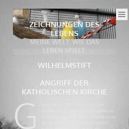
ZEICHNUNGEN DES
LEBENS
MEINE WELT. WIE DAS
LEBEN SPIELT.
WILHELMSTIFT
ANGRIFF DER
KATHOLISCHEN KIRCHE
G
epriesen sei Das Rauhe Haus, die
Katholische Kirche hat eine Agentin im
Sandweg 1 postiert deren Aufgabe es ist
die Matrix zu vergiften mit chstitlich
katholischen Gedanken gut, die