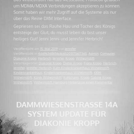
um MDMA/MDXA Verbindungen akzeptieren zu können.
Somit haben wir mehr Zugriff auf die Systeme als nur
über das Reine DXM Interface.
Gepriesen sei das Rauhe Hau und Tocher des Königs
entsteige der Glut, du musst leben du bist unser
heiliges Gut! Jenni Jenni und Jennifer Herbrich!
Veröffentlicht am
15. Mai 2019
von
jennifer
Veröffentlicht in
4d696368656c6c65205175617365
,
Admin
,
Computer
,
Diakonie Kropp
,
Herbrich
,
Jennifer
,
Kropp
,
Wilhelmstift
Verschlagwortet
Diakonie Kropp
,
Dieter Kropp
,
Fiona Kropp
,
Herbrich
,
Jennifer
,
Jennifer Herbrich
,
Kath Kinderkrankenhaus Wilhelmstift
,
Kinderkrankenhaus
,
Kinderkrankenhaus Wilhelmstift
,
KKH-
Wilhelmstift
,
Klinik Wilhelmstift
,
Kohlchann
,
Kropp
,
Sabine Kropp
,
Wilhelmstift
,
Wilhelmstift Hamburg
Hinterlasse einen Kommentar
DAMMWIESENSTRASSE 14A S
YSTEM UPDATE FÜR D
IAKONIE KROPP