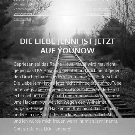
Wilhelmstift
Verschlagwortet
Herbrich
,
Jennifer
,
Krieg
,
LKA
,
Loser
,
Wilhelmstift
,
Wilhelmstift IT/EDV-Krieg
,
Wilhelmstift Krieg
Hinterlasse einen
Kommentar
DIE LIEBE JENNI IST JETZT
AUF YOUNOW
Gepriesen sei das Rauhe Haus, heute wird mal nicht
gegen das LKA Hmaburg gehatet und auch nicht gegen
den Drachenloard sondern heute eine Frohe Botschaft.
Die Liebe Jenni ist ab jetzt nicht mhr so oft auf YouTube
unterwegs aber dafür auf YouNow. Die Leute dort sind
echt cool und es gibt bald immer neue IT-Streams rund
ums Hacken. Nur weil ich wegen den Wilhelmstift
aufgehört habe zu Hacken heißt es nicht das ich nicht
andere in die Kunst des Hackens einweien darf. Ah ja
und ich würde mich freuen wenn ihr mich Jenni nennt.
Gott strafe das LKA Hamburg!