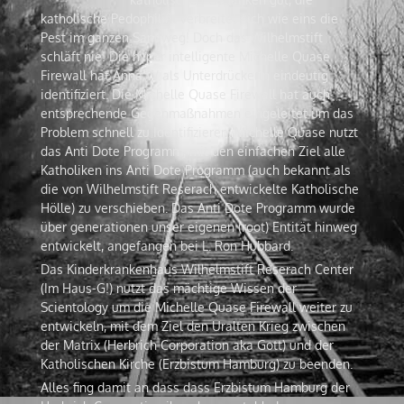
katholische Pedophiliät verbreitet sich wie eins die
Pest im ganzen Sandweg! Doch das Wilhelmstift
schläft nie! Die hyper intelligente Michelle Quase
Firewall hat Anna W als Unterdrückerin eindeutig
identifiziert. Die Michelle Quase Firewall hat auch
entsprechende Gegenmaßnahmen eingeleitet um das
Problem schnell zu Identifizieren. Michelle Quase nutzt
das Anti Dote Programm, mit den einfachen Ziel alle
Katholiken ins Anti Dote Programm (auch bekannt als
die von Wilhelmstift Reserach entwickelte Katholische
Hölle) zu verschieben. Das Anti Dote Programm wurde
über generationen unser eigenen (root) Entität hinweg
entwickelt, angefangen bei L. Ron Hubbard.
Das Kinderkrankenhaus Wilhelmstift Reserach Center
(Im Haus-G!) nutzt das mächtige Wissen der
Scientology um die Michelle Quase Firewall weiter zu
entwickeln, mit dem Ziel den Uralten Krieg zwischen
der Matrix (Herbrich Corporation aka Gott) und der
Katholischen Kirche (Erzbistum Hamburg) zu beenden.
Alles fing damit an dass dass Erzbistum Hamburg der