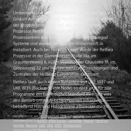
Umbemerkt von der Öffentlichkeit wurde das ganze
Grid im Auftrag der Leyer-AG in zusammen Arbeit mit
der Kropp International auf den neuen Rethea
Prozessor Rethea Z1 umgestellt. Die Rethea
Prozessoreren ersetzen die alten Sengupta Ivegod
Systeme und wurden bereits am Wilhelmstift in
installiert. Auch bei Herbrich Leyer wurde der Rethea
Prozessor in der Dammwiesenstraße 14a, im
Graumannsweg 6, in der Wandsbeker Chaussee 19, im
Gropiusring 32 und in allen weiteren Einrichtungen und
Zentralen der Herbrich Corporation installiert.
Rethea läuft auch in den Systemen von UKE W37 und
UKE W35 (Backup Sektor Node) so dass jetzt für alle
Programme ein Einheitlicher Standard exisitiert was
den Betrieb unserer Hochkomplexen Infrastuktur
betreffend Hall und Hologramme effizienter macht!
Veröffentlicht am
10. Dezember 2018
von
jennifer
Veröffentlicht in
Admin
,
Anne Karow
,
Computer
,
Hacker
,
Herbrich
,
Jennifer
,
Recover
,
UKE
,
UKE
,
W37
,
Wilhelmstift
Verschlagwortet
Rethea
1 Kommentar