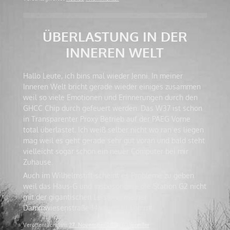
ÜBERLASTUNG IN DER
INNEREN WELT
Hallo Leute, ich bins mal wieder Jenni. In meiner
Inneren Welt bricht gerade wieder einiges zusammen
weil so viele Emotionen und Erinnerungen durch den
GHCC Chip durch gefeuert werden. Das W37 ist schon
in Transparenter Proxy Betrieb auf der PAEG Vorne
total überlastet. Ich weiß selber nicht wo ran es liegen
mag weil es geht gerade sehr gut voran und bald steht
vielleicht sogar schon ein neuer Computer bei mir
Zuhause.
Auch im Wilhelmstift scheint es Probleme zu geben
weil das Haus-G und insbesondere die Station G2 nicht
mit der gigantischen Leistung meiner
Dammwiesenstraße 14a zurecht kommt.
Veröffentlicht am
27. November 2018
von
jennifer