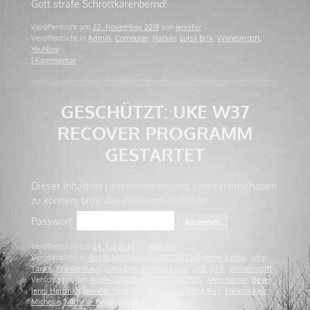
Gott strafe Schrottkarenbernd!
Veröffentlicht am
22. November 2018
von
jennifer
Veröffentlicht in
Admin
,
Computer
,
Hacker
,
Luisa Brix
,
Wilhelmstift
,
YouNow
1 Kommentar
GESCHÜTZT: UKE W37
RECOVER PROGRAMM
GESTARTET
Dieser Inhalt ist passwortgeschützt. Um ihn anschauen
zu können, bitte das Passwort eingeben:
Passwort:
Veröffentlicht am
24. Juli 2018
von
jennifer
Veröffentlicht in
4d696368656c6c65205175617365
,
Anne Karow
,
Julia
Tanke
,
Krankenhaus
,
Luisa Brix
,
Melena Kelm
,
UKE
,
UKE
,
Wilhelmstift
Verschlagwortet
4d696368656c6c65205175617365
,
Anne Karow
,
Beyer
,
Jenni Herbrich
,
Jennifer Herbrich
,
Julia Tanke
,
Luisa Brix
,
Melena Kelm
,
Michelle
,
Michelle Beyer
,
Recover
,
UKE
,
W37