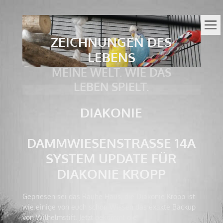
ZEICHNUNGEN DES
LEBENS
MEINE WELT. WIE DAS
LEBEN SPIELT.
DIAKONIE
DAMMWIESENSTRASSE 14A S
YSTEM UPDATE FÜR D
IAKONIE KROPP
Gepriesen sei das Rauhe Haus, die Diakonie Kropp ist
wie einige von euch schon Wissen das exakte Backup
von Wilhelmstift. Jetzt bekommt die