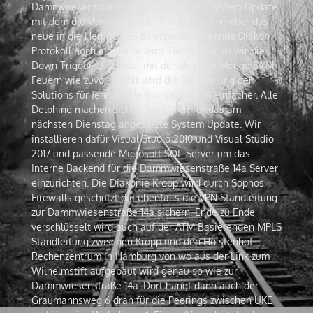
Dammwiesenstraße 14a am 2. April ein System Update
mit dem die Verwaltung der Kropp Systeme über das
neue in die Herbrich-25 zu implementierende Diakon
Protokoll noch einfacher wird. Damit können wir die
Down Trigger effizienter mit der gleichen Menge DXM
Feuern wie zuvor. Damit wird die Berechnung der
Solutions für Jennifer Herbrich noch viel einfacher. Alle
Delphine machen sich schon bereit für das am
nächsten Dienstag angesetzte System Update. Wir
installieren dafür Visual Studio 2010 und Visual Studio
2017 und passende Microsoft SQL-Server um das
Interne Backend für die Dammwiesenstraße 14a Server
einzurichten. Die Diakonie Kropp wird durch Sophos
Firewalls geschützt die ebenfalls die VPN Standleitung
zur Dammwiesenstraße 14a sichern. Ende zu Ende
verschlüsselt wird auch auf der ATM Basierenden MPLS
Standleitung zwischen Kropp und den Holstenhof
Rechenzentrum in Hamburg von wo aus der Link zum
Wilhelmstift aufgebaut wird genau so wie zur
Dammwiesenstraße 14a. Dort hängt dann auch der
Graumannsweg 6 dran für die Peerings zwischen UKE