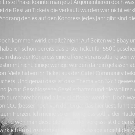
ie Erste Phase könnte man jetzt Argumentieren doch was
etzte Rest an Tickets die verkauft wurden war nicht wirk
Andrang den es auf den Kongress jedes Jahr gibt sind die
Doch kommen wirklich alle? Nein! Auf Seiten wie Ebay u
habe ich schon bereits das erste Ticket für 550€ gesehe
 sein dass der Kongress eine offene Veranstaltung sein w
estimmt nicht, einige wenige wurden da rein gelassen a
on. Viele haben ihr Ticket aus der Gatet Community b
uchers. Und genau dass ist dass Thema von 32c3 gewese
nd ja nur Geschlossene Gesellschaften und die wollten 
och durchbrechen und alle viel offener werden. Doch was 
 CCC (besser noch von der Orga) das hier liest, führt 
 zum Herzen. Ich meine so ein Kongress soll ja der Hack
und wen man diese gleich wieder vergisst ist die ganze
t wirklich ernst zu nehmen. Was die Aussage angeht der 