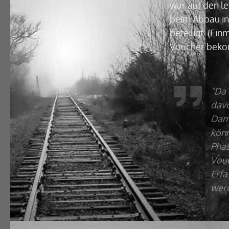
war auf den le
beim Abbau in 
beteiligt. (Ei
Voucher beko
“Da 
davo
Dami
könn
Phas
Vouc
Erfa
werd