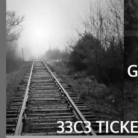
G
33C3 TICK