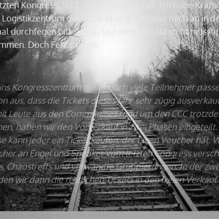
tzten Kongress(32c3 und 31c3) ein Engel. Ich habe Kräft
Logistikzentrum der Halle-H, und ich habe mich an in d
nmal durchfegen bitte). Also laut dem was da steht müsste
mmen. Doch Fehlanzeige.
ins Kongresszentrum nur endlich viele Teilnehmer passe
n aus, dass die Tickets dieses Jahr sehr zügig ausverkau
t Leute aus den Communities rund um den CCC trotzd
en, haben wir den Vorverkauf in zwei Phasen eingeteilt. 
e kann jeder ein Ticket kaufen, der einen Voucher hat. 
her an Engel und Speaker vom letzten Congress verschi
s, Chaostreffs und verwandte Gruppierungen. In der zw
en wir dann die restlichen Tickets in den freien Verkauf