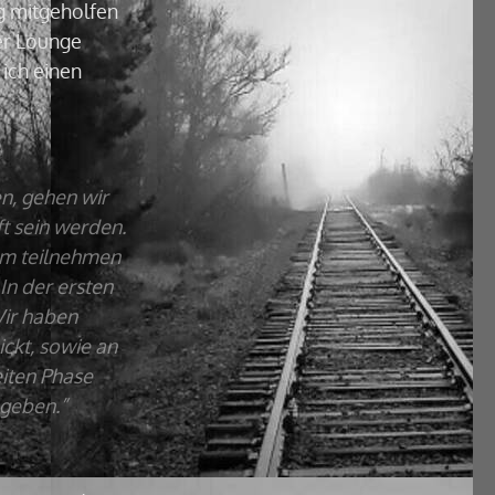
ig mitgeholfen
er Lounge
 ich einen
n, gehen wir
ft sein werden.
em teilnehmen
In der ersten
Wir haben
ckt, sowie an
eiten Phase
 geben.”