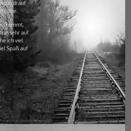
h bin drauf
en habe.
t aufkommt,
chon sehr auf
e ich viel
iel Spaß auf