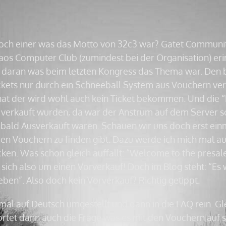
noch einer was das Motto von 32c3 war? Gatet Communitys
os Computer Club (zumindest bei der Organisation) erin
daran was beim letzten Kongress das Thema war. Den 
ckets nur durch ein Schneeball System aus Vouchern ver
hat der wird wohl auch kein Ticket bekommen. Und die “
s verkauft wurden, da war der Anstrum auf dem Server s
 bald Ausverkauft waren. Schauen wir uns doch erst ein
 den Vouchern zu finden gibt. Dazu werde ich mich mal au
cken. Was schon gleich auffällt: “Welcome to the presale
 sich also um einen Vorverkauf! Doch im Blog steht: “Es 
en”. Also doch kein Vorverkauf? Richtig getippt.
 mal auf Deutsch umgestellt und dann in die FAQ rein. Gl
tet dann auch die Frage was es mit den Vouchern auf si