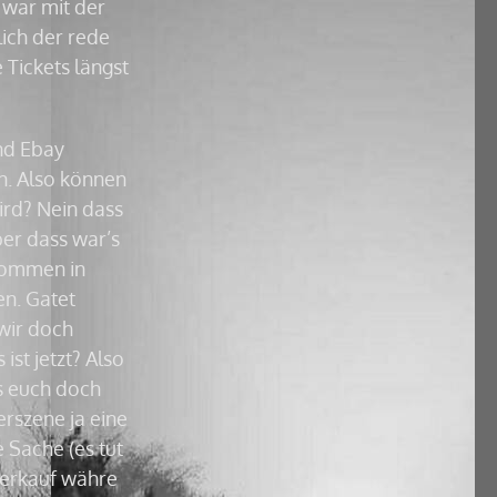
 war mit der
lich der rede
 Tickets längst
nd Ebay
n. Also können
ird? Nein dass
ber dass war’s
ekommen in
n. Gatet
wir doch
ist jetzt? Also
es euch doch
erszene ja eine
 Sache (es tut
Verkauf währe