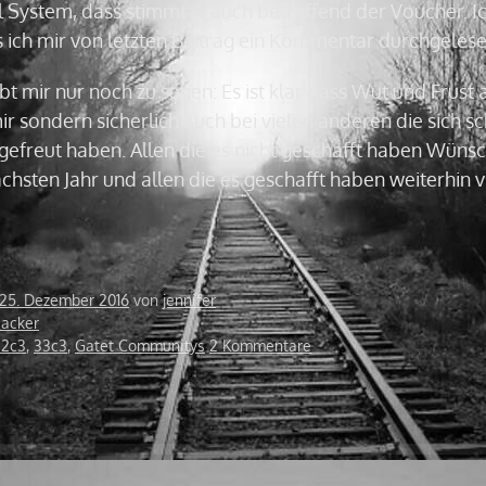
 System, dass stimmt ja auch betreffend der Voucher. Ic
ich mir von letzten Beitrag ein Kommentar durchgeles
eibt mir nur noch zu sagen: Es ist klar dass Wut und Frus
mir sondern sicherlich auch bei vielen anderen die sich s
efreut haben. Allen die es nicht geschafft haben Wünsch
chsten Jahr und allen die es geschafft haben weiterhin v
25. Dezember 2016
von
jennifer
acker
32c3
,
33c3
,
Gatet Communitys
2 Kommentare