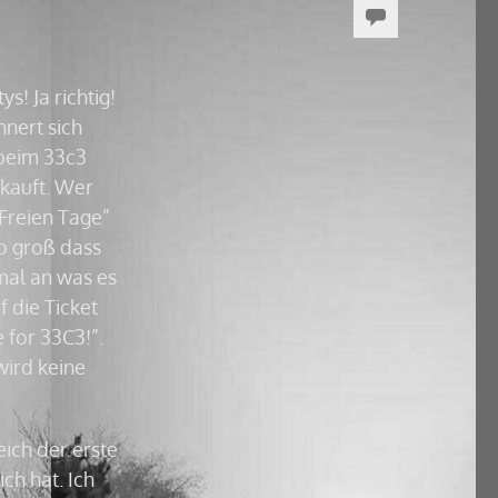
! Ja richtig!
nert sich
beim 33c3
kauft. Wer
Freien Tage”
o groß dass
mal an was es
f die Ticket
 for 33C3!”.
wird keine
eich der erste
ch hat. Ich