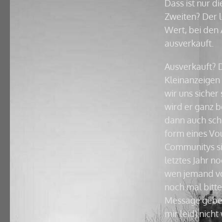
Dass ist nur d
Zweiten? Der l
Wert, bei den 
ausverkauft.
Ausverkauft? 
Kleinanzeigen 
wir uns sicher
wird er ganz b
dann auch sch
form eines Vo
Communitys si
letztes Jahr n
wen jemand von
noch mal bitte
Message geben 
mir leid) nich