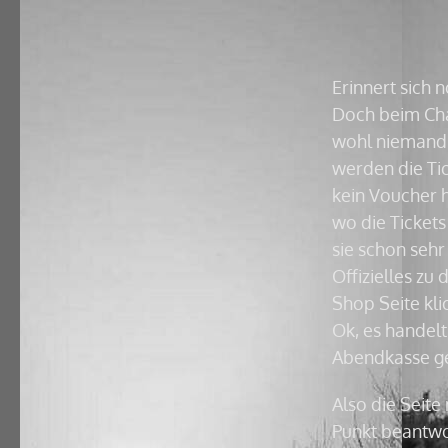
Erinnert sich 
Doch beim Cha
wohl niemand 
werden die Ti
kein Voucher 
wo die Ticket
sie schon sehr
Offizielles zu
Shop Seite kli
Ok, es handelt
Abendkasse geb
Also die Seite
Punkt beantwor