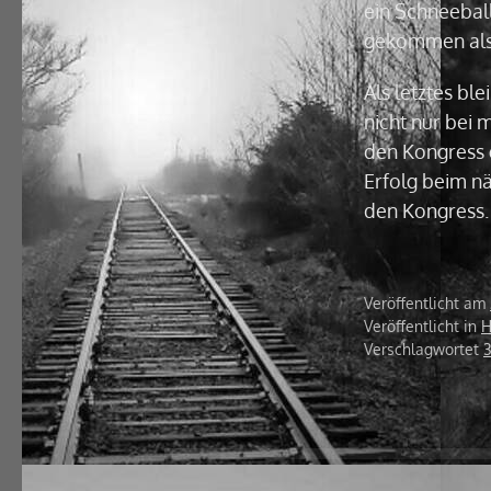
ein Schneeball
gekommen als 
Als letztes bl
nicht nur bei 
den Kongress g
Erfolg beim nä
den Kongress.
Veröffentlicht am
Veröffentlicht in
H
Verschlagwortet