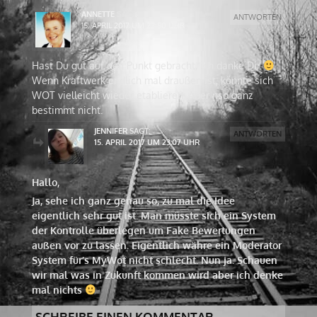
ANNETTE
SAGT:
ANTWORTEN
15. APRIL 2017 UM 22:50 UHR
Hast Du gut auf den Punkt gebracht, ich danke Dir
Wenn Kraftwerk endlich mal draußen ist, könnte sich
WOT vielleicht wieder etablieren. Aber nso ganz
bestimmt nicht.
JENNIFER
SAGT:
ANTWORTEN
15. APRIL 2017 UM 23:07 UHR
Hallo,
Ja, sehe ich ganz genau so, zu mal die Idee
eigentlich sehr gut ist. Man müsste sich ein System
der Kontrolle überlegen um Fake Bewertungen
außen vor zu lassen. Eigentlich währe ein Moderator
System für’s MyWot nicht schlecht. Nun ja. Schauen
wir mal was in Zukunft kommen wird aber ich denke
mal nichts
SCHREIBE EINEN KOMMENTAR