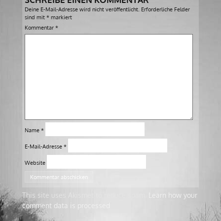
Deine E-Mail-Adresse wird nicht veröffentlicht.
Erforderliche Felder
sind mit
*
markiert
Kommentar
*
Name
*
E-Mail-Adresse
*
Website
This site uses Akismet to reduce spam.
Learn how your
comment data is processed
.