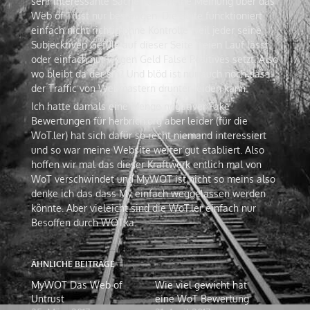
sehr interessante Sachen die meine Meinung über das
Web of Trust nur bestätigen. Die Seite funcktioniert
einfach nicht richtig ohne Kontrolle weil jeder seine
Subjecktiven Gefüle auf dieser Seite freien Lauf lässt
oder einfach nur wegen Geld False Positives setzt. Also
wo bleibt da der sin? Und blöd ist nur auch noch dass
der Traffic von Webmastern drunter leiden kann.
Ich hatte damals eine Menge negativer Fake
Bewertungen für herbrich.org aber leider (für die
WoT.ler) hat sich dafür so recht niemand interessiert
und so war meine Website weiter gut etabliert. Also
hoffen wir mal das dieser Kraftwerk entlich mal von
WoT verschwindet und MyWOT ist nicht so meins also
denke ich das dass My einfach weggelassen werden
könnte. Aber vieleicht sind die WoT.ler einfach nur
Besoffen durch WOTka.
ÄHNLICHE BEITRÄGE
MyWOT Das Web of
Wie viel gewicht hat
Untrust
eine WoT Bewertung