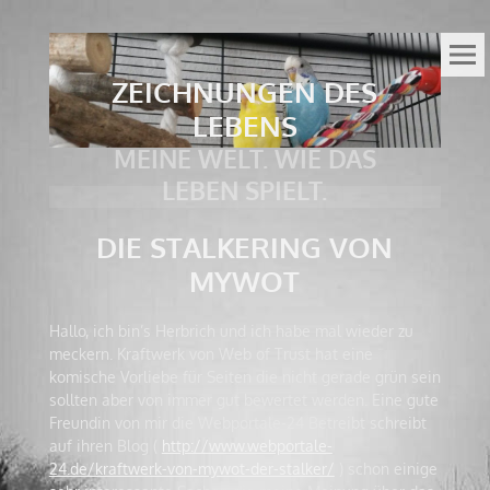
ZEICHNUNGEN DES
LEBENS
MEINE WELT. WIE DAS
LEBEN SPIELT.
DIE STALKERING VON
MYWOT
Hallo, ich bin’s Herbrich und ich habe mal wieder zu
meckern. Kraftwerk von Web of Trust hat eine
komische Vorliebe für Seiten die nicht gerade grün sein
sollten aber von immer gut bewertet werden. Eine gute
Freundin von mir die Webportale-24 Betreibt schreibt
auf ihren Blog (
http://www.webportale-
24.de/kraftwerk-von-mywot-der-stalker/
) schon einige