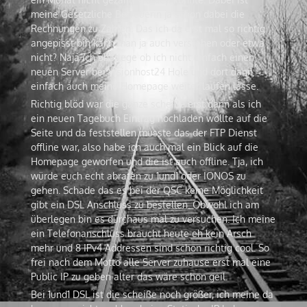
meine Gesetzliche Betreuerin ja schon dabei die
Rechnungen zu Zahlen. Das ich da erst mal so richtig
angepisst bin kann man ja auch verstehen oder etwa
nicht? Naja ich überlege ob ich nicht einfach einen
neuen Server bei Visionhost24 Hole und dort dann
einfach auch meine Homepage weiter laufen lasse.
Richtig blöd war die ganze scheiße erst dann als ich
ein neuen Tagebuch Eintrag hochladen wollte auf die
Seite und da feststellen musste das der FTP Dienst
offline war, also habe ich auch mal ein Blick auf die
Homepage geworfen und die ist auch offline. Tja, ich
würde euch echt abraten zu 1und1 oder IONOS zu
gehen. Schade das es bei der QSC keine Möglichkeit
gibt ein DSL Anschluss zu bestellen. Obwohl ich am
überlegen bin es durchaus mal zu versuchen. Ich meine
ein Telefonanschluss braucht heute eh kein Arsch
mehr und 8 IPv4 Addressen sind schon richtig cool. So
frei nach dem Motto alle Server zuhause erst mal eine
Public IP zu geben alter das wäre schon geil.
Bei 1und1 DSL ist die scheiße noch größer, ich meine da