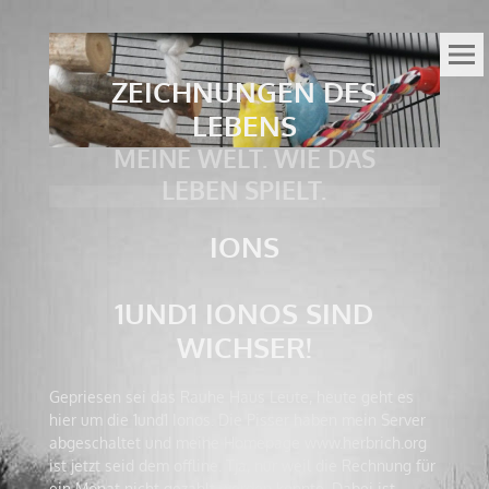
ZEICHNUNGEN DES
LEBENS
MEINE WELT. WIE DAS
LEBEN SPIELT.
IONS
1UND1 IONOS SIND
WICHSER!
Gepriesen sei das Rauhe Haus Leute, heute geht es
hier um die 1und1 Ionos. Die Pisser haben mein Server
abgeschaltet und meine Homepage www.herbrich.org
ist jetzt seid dem offline. Tja, nur weil die Rechnung für
ein Monat nicht gezahlt werden konnte. Dabei ist